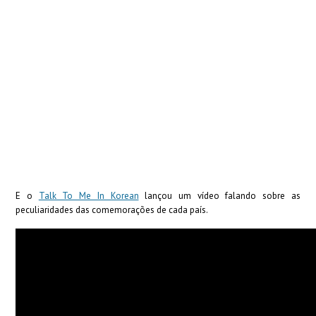
E o
Talk To Me In Korean
lançou um vídeo falando sobre as
peculiaridades das comemorações de cada país.