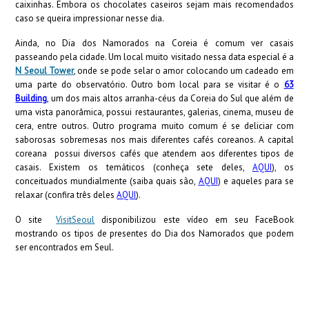
caixinhas. Embora os chocolates caseiros sejam mais recomendados
caso se queira impressionar nesse dia.
Ainda, no Dia dos Namorados na Coreia é comum ver casais
passeando pela cidade. Um local muito visitado nessa data especial é a
N Seoul Tower
, onde se pode selar o amor colocando um cadeado em
uma parte do observatório. Outro bom local para se visitar é o
63
Building
, um dos mais altos arranha-céus da Coreia do Sul que além de
uma vista panorâmica, possui restaurantes, galerias, cinema, museu de
cera, entre outros. Outro programa muito comum é se deliciar com
saborosas sobremesas nos mais diferentes cafés coreanos. A capital
coreana possui diversos cafés que atendem aos diferentes tipos de
casais. Existem os temáticos (conheça sete deles,
AQUI
), os
conceituados mundialmente (saiba quais são,
AQUI
) e aqueles para se
relaxar (confira três deles
AQUI
).
O site
VisitSeoul
disponibilizou este vídeo em seu FaceBook
mostrando o
s tipos de presentes do Dia dos Namorados que podem
ser encontrados em Seul.