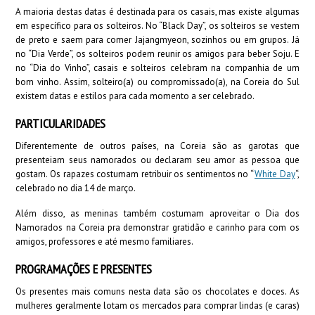
A maioria destas datas é destinada para os casais, mas existe algumas
em específico para os solteiros. No “Black Day”, os solteiros se vestem
de preto e saem para comer Jajangmyeon, sozinhos ou em grupos. Já
no “Dia Verde”, os solteiros podem reunir os amigos para beber Soju. E
no “Dia do Vinho”, casais e solteiros celebram na companhia de um
bom vinho. Assim, solteiro(a) ou compromissado(a), na Coreia do Sul
existem datas e estilos para cada momento a ser celebrado.
PARTICULARIDADES
Diferentemente de outros países, na Coreia são as garotas que
presenteiam seus namorados ou declaram seu amor as pessoa que
gostam. Os rapazes costumam retribuir os sentimentos no “
White Day
“,
celebrado no dia 14 de março.
Além disso, as meninas também costumam aproveitar o Dia dos
Namorados na Coreia pra demonstrar gratidão e carinho para com os
amigos, professores e até mesmo familiares.
PROGRAMAÇÕES E PRESENTES
Os presentes mais comuns nesta data são os chocolates e doces. As
mulheres geralmente lotam os mercados para comprar lindas (e caras)