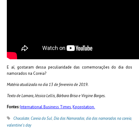
E aí, gostaram dessa peculiaridade das comemorações do dia dos
namorados na Coreia?
Matéria atualizada no dia 13 de fevereiro de 2019.
Texto de Lamara, Jéssica Lellis, Bárbara Brisa e Virgine Borges.
Fontes:
International Business Times
,
Kpopstation.
Chocolate
,
Coreia do Sul
,
Dia dos Namorados
,
dia dos namorados na coreia
,
valentine's day