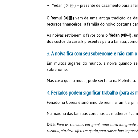
Yedan ( 예단 ) – presente de casamento para a fam
O
Yemul (예물)
vem de uma antiga tradição de dar
recursos financeiros, a família do noivo costuma dar 
As noivas retribuem o favor com o
Yedan ​​(예단)
, u
dos custos da casa. E presentes para a família, como:
3.
A noiva fica com seu sobrenome e não com o 
Em muitos lugares do mundo, a noiva quando se 
sobrenome.
Mas caso queira mudar, pode ser feito na Prefeitura.
4.
Feriados podem significar trabalho (para as m
Feriado na Coreia é sinônimo de reunir a família, p
Na maioria das famílias coreanas, as mulheres ficam
Dica:
Para os coreanos em geral, uma nova integrante 
cozinha, ela deve oferecer ajuda para causar boa impress