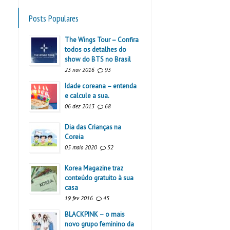
Posts Populares
The Wings Tour – Confira
todos os detalhes do
show do BTS no Brasil
23 nov 2016
93
Idade coreana – entenda
e calcule a sua.
06 dez 2013
68
Dia das Crianças na
Coreia
05 maio 2020
52
Korea Magazine traz
conteúdo gratuito à sua
casa
19 fev 2016
45
BLACKPINK – o mais
novo grupo feminino da