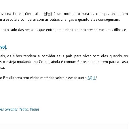
novo na Coreia (Seollal – 설날) é um momento para as crianças receberem
m a escola e comparar com as outras crianças o quanto eles conseguiram.
para o lado das pessoas que entregam dinheiro e terá presentear seus filhos e
vo).
ais, os filhos tendem a convidar seus pais para viver com eles quando os
to esteja mudando na Coreia, ainda é comum filhos se mudarem para a casa
sa.
o BrazilKorea tem várias matérias sobre esse assunto
AQUI
!
ões coreanas
,
Yedan
,
Yemul