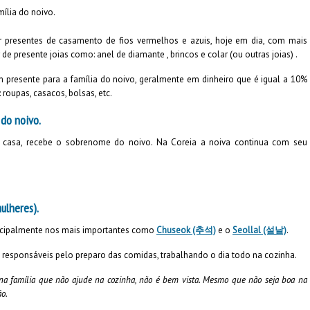
ília do noivo.
 presentes de casamento de fios vermelhos e azuis, hoje em dia, com mais
de presente joias como: anel de diamante , brincos e colar (ou outras joias) .
m presente para a família do noivo, geralmente em dinheiro que é igual a 10%
 roupas, casacos, bolsas, etc.
do noivo.
casa, recebe o sobrenome do noivo. Na Coreia a noiva continua com seu
ulheres).
rincipalmente nos mais importantes como
Chuseok (추석)
e o
Seollal (설날)
.
 responsáveis pelo preparo das comidas, trabalhando o dia todo na cozinha.
na família que não ajude na cozinha, não é bem vista. Mesmo que não seja boa na
ão.