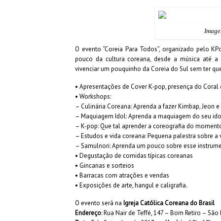
Image
O evento “Coreia Para Todos”, organizado pelo KP
pouco da cultura coreana, desde a música até a c
vivenciar um pouquinho da Coreia do Sul sem ter que
• Apresentações de Cover K-pop, presença do Cora
• Workshops:
– Culinária Coreana: Aprenda a fazer Kimbap, Jeon e
– Maquiagem Idol: Aprenda a maquiagem do seu ido
– K-pop: Que tal aprender a coreografia do moment
– Estudos e vida coreana: Pequena palestra sobre a 
– Samulnori: Aprenda um pouco sobre esse instrume
• Degustação de comidas típicas coreanas
• Gincanas e sorteios
• Barracas com atrações e vendas
• Exposições de arte, hangul e caligrafia.
O evento será na
Igreja Católica Coreana do Brasil
Endereço
: Rua Nair de Teffé, 147 – Bom Retiro – São