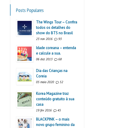
Posts Populares
The Wings Tour – Confira
todos os detalhes do
show do BTS no Brasil
23 nov 2016
93
Idade coreana – entenda
e calcule a sua.
06 dez 2013
68
Dia das Crianças na
Coreia
05 maio 2020
52
Korea Magazine traz
conteúdo gratuito à sua
casa
19 fev 2016
45
BLACKPINK – o mais
novo grupo feminino da