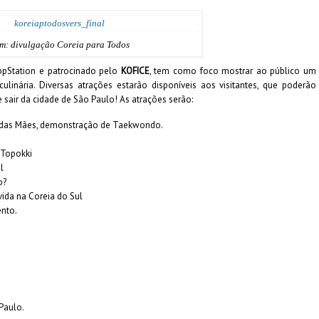
m: divulgação Coreia para Todos
opStation e patrocinado pelo
KOFICE
, tem como foco mostrar ao público um
ulinária.
Diversas atrações estarão disponíveis aos visitantes, que poderão
 sair da cidade de São Paulo! As atrações serão:
l das Mães, demonstração de Taekwondo.
 Topokki
l
o?
vida na Coreia do Sul
nto.
 Paulo.