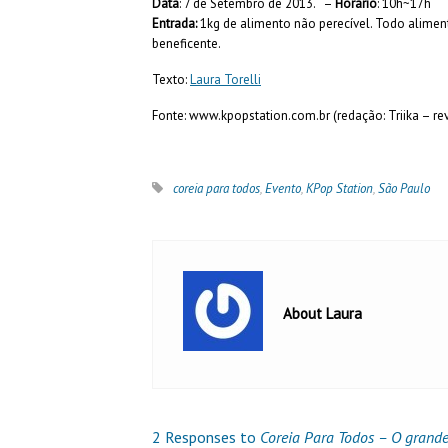
Data
: 7 de Setembro de 2013. –
Horário
: 10h~17h
Entrada:
1kg de alimento não perecível. Todo alimen
beneficente.
Texto:
Laura Torelli
Fonte: www.kpopstation.com.br (redação: Triika – rev
coreia para todos
,
Evento
,
KPop Station
,
São Paulo
About Laura
2 Responses to
Coreia Para Todos – O grand