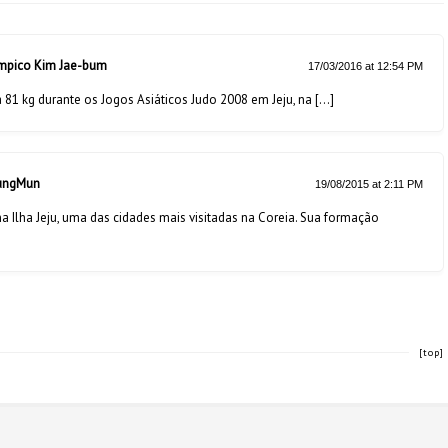
ímpico Kim Jae-bum
17/03/2016 at 12:54 PM
81 kg durante os Jogos Asiáticos Judo 2008 em Jeju, na […]
JungMun
19/08/2015 at 2:11 PM
lha Jeju, uma das cidades mais visitadas na Coreia. Sua formação
[top]