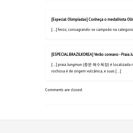
[Especial Olimpíadas] Conheça o medalhista Ol
[…] feroz, consagrando-se campeão na categoria 
[ESPECIAL BRAZILKOREA] Verão coreano - Praia 
[…] praia Jungmun (중문 해수욕장) é localizada na I
rochosa é de origem vulcânica, e suas […]
Comments are closed.