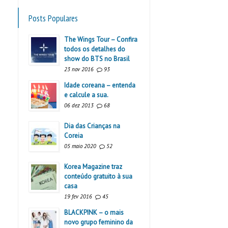
Posts Populares
The Wings Tour – Confira
todos os detalhes do
show do BTS no Brasil
23 nov 2016
93
Idade coreana – entenda
e calcule a sua.
06 dez 2013
68
Dia das Crianças na
Coreia
05 maio 2020
52
Korea Magazine traz
conteúdo gratuito à sua
casa
19 fev 2016
45
BLACKPINK – o mais
novo grupo feminino da