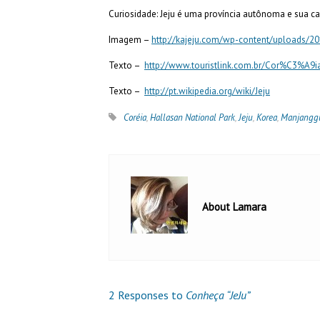
Curiosidade: Jeju é uma província autônoma e sua ca
Imagem –
http://kajeju.com/wp-content/uploads/20
Texto –
http://www.touristlink.com.br/Cor%C3%A9ia
Texto –
http://pt.wikipedia.org/wiki/Jeju
Coréia
,
Hallasan National Park
,
Jeju
,
Korea
,
Manjangg
About Lamara
2 Responses to
Conheça “JeJu”