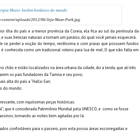
p-content/uploads/2012/06/Jeju-Maze-Park.jpg.
lha do país e a menor província da Coreia, ela fica ao sul da península da
 e suas belezas naturais a tornam um paraíso, do qual você jamais esquecerá.
 de se perder a noção do tempo, verdíssima e com praias que possuem fundos
é conhecida como um tradicional roteiro para lua de mel. O que não falta em
 chão e estão localizados na área urbana da cidade, diz a lenda, que ali três
rnarem os pais fundadores da Tamna e seu povo;
s alta do país a “Halla-San;
co do mundo;
ressante, com riquíssimas peças históricas;
”, que é considerada Patrimônio Mundial pela UNESCO, e como se fosse
cassinos, tornando as noites bem agitadas por lá.
lçados confortáveis para o passeio, pois esta possui áreas escorregadias e