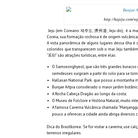
http://kajeju.com/w
Jeju (em Coreano: 제주도; 濟州道; Jeju-do), é a maior i
Coreia, sua formação rochosa é de origem vulcânica,
A vista panorâmica de alguns lugares dessa ilha é
coloridos que transparecem sob o mar. Jeju também 
“JEJU” são atrações turísticas, entre elas:
O Samseonghyeol, que são três grandes buracos no
semideuses surgiram a partir do solo para se to
Hallasan National Park que possui a montanha mai
Bunjae Artpia considerado o maior jardim botâni
A Rocha Cabeça Dragão ao longo da costa;
O Museu de Folclore e História Natural, muito inte
A famosa Caverna Vulcânica chamada “Manjanggul
pouco a oferecer, a cidade ainda abriga diversos 
Dica do Brazilkorea: Se for visitar a caverna, use ca
terrenos irregulares.