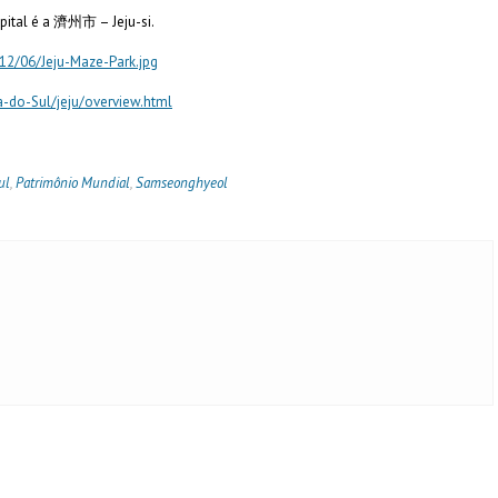
pital é a 濟州市 – Jeju-si.
12/06/Jeju-Maze-Park.jpg
-do-Sul/jeju/overview.html
ul
,
Patrimônio Mundial
,
Samseonghyeol