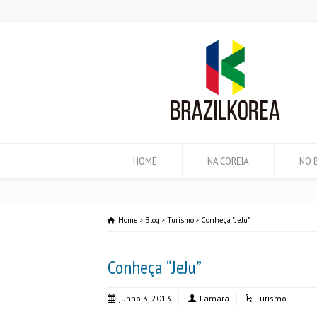
HOME
NA COREIA
NO 
Home
Blog
Turismo
Conheça "JeJu"
Conheça “JeJu”
junho 3, 2013
Lamara
Turismo