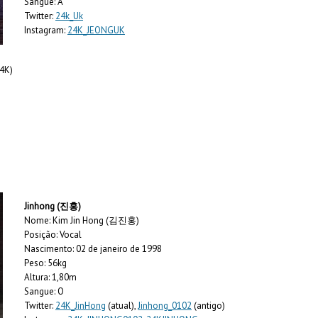
Sangue: A
Twitter:
24k_Uk
Instagram:
24K_JEONGUK
 4K)
Jinhong (진홍)
Nome: Kim Jin Hong (김진홍)
Posição: Vocal
Nascimento: 02 de janeiro de 1998
Peso: 56kg
Altura: 1,80m
Sangue: O
Twitter:
24K_JinHong
(atual),
Jinhong_0102
(antigo)