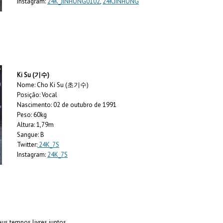
Instagram:
24K_JINHONG0102
,
24KJINHONG
Ki Su (기수)
Nome: Cho Ki Su (초기수)
Posição: Vocal
Nascimento: 02 de outubro de 1991
Peso: 60kg
Altura: 1,79m
Sangue: B
Twitter:
24K_7S
Instagram:
24K_7S
us tempos livres juntos