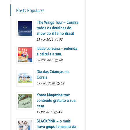
Posts Populares
The Wings Tour – Confira
todos os detalhes do
show do BTS no Brasil
23 nov 2016
93
Idade coreana – entenda
e calcule a sua.
06 dez 2013
68
Dia das Crianças na
Coreia
05 maio 2020
52
Korea Magazine traz
conteúdo gratuito à sua
casa
19 fev 2016
45
BLACKPINK – o mais
novo grupo feminino da