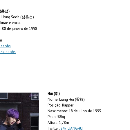
 (홍섭)
m Hong Seob (심홍섭)
knae e vocal
 08 de janeiro de 1998
7m
_seobs
24k_seobs
Hui (휘)
Nome: Liang Hui (梁辉)
Posição: Rapper
Nascimento: 18 de julho de 1995
Peso: 58kg
Altura: 1,78m
Twitter:
24k_LIANGHUI