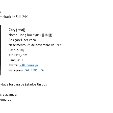
:
meback de Still 24K
Cory ( 코리)
Nome: Hong Joo hyun (홍주현)
Posição: Líder, vocal
Nascimento: 25 de novembro de 1990
Peso: 58kg
Altura: 1,75m
Sangue: O
Twitter:
24K_coreeya
Instagram:
24K_COREEYA
idade foi para os Estados Unidos
es e acampar
 membros