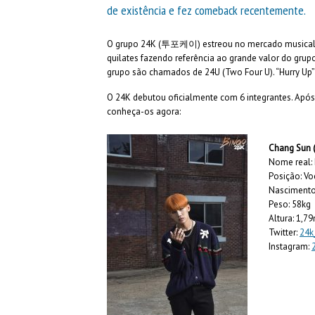
de existência e fez comeback recentemente.
O grupo 24K (
투포케이) estreou no mercado musical co
quilates fazendo referência ao grande valor do grup
grupo são chamados de 24U (Two Four U). “Hurry Up” f
O 24K debutou oficialmente com 6 integrantes. Após
conheça-os agora:
Chang Sun
Nome real:
Posição: Vo
Nascimento
Peso: 58kg
Altura: 1,7
Twitter:
24k
Instagram: