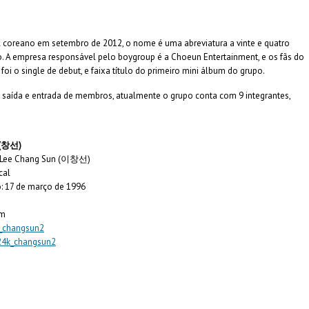
reano em setembro de 2012, o nome é uma abreviatura a vinte e quatro
o. A empresa responsável pelo boygroup é a Choeun Entertainment, e os fãs do
oi o single de debut, e faixa título do primeiro mini álbum do grupo.
 saída e entrada de membros, atualmente o grupo conta com 9 integrantes,
 (창선)
 Lee Chang Sun (이창선)
cal
: 17 de março de 1996
9m
_changsun2
24k_changsun2