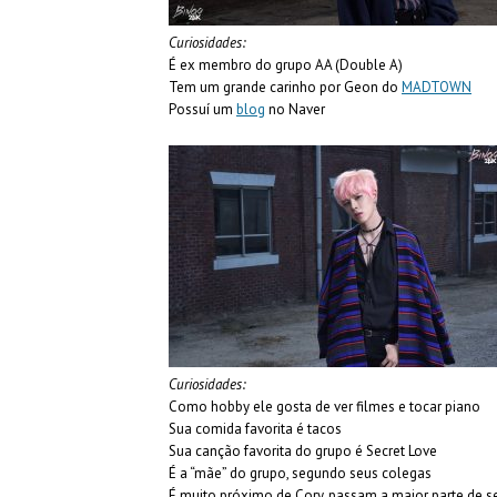
Curiosidades:
É ex membro do grupo AA (Double A)
Tem um grande carinho por Geon do
MADTOWN
Possuí um
blog
no Naver
Curiosidades:
Como hobby ele gosta de ver filmes e tocar piano
Sua comida favorita é tacos
Sua canção favorita do grupo é Secret Love
É a “mãe” do grupo, segundo seus colegas
É muito próximo de Cory, passam a maior parte de se