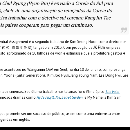
m Chul Ryung (Hyun Bin) é enviado a Coreia do Sul para
, chefe de uma organização de refugiados da Coreia do
cisa trabalhar com o detetive sul coreano Kang Jin Tae
dois países cooperam para pegar um criminoso.
idential Assignment é o segundo trabalho de Kim Seong Hoon como diretor nos
 (
마이 리틀 히어로
) lançado em 2013. Com produção de
JK Film
, empresa
custo aproximado de 10 bilhões de won e estimasse que a produtora gastou 4
me aconteceu no Wangsimni CGV, em Seul, no dia 10 de janeiro, com presença
in, Yoona (Girls’ Generation), Kim Joo Hyuk, Jang
Young Nam, Lee
Dong Hwi, Lee
 aos cinemas. Seu último trabalho nas telonas foi o filme épico
The Fatal
de famosos dramas como
Hyde Jekyll, Me
,
Secret Garden
e My Name is Kim Sam
o, que promete ser um sucesso de público, assim como uma entrevista entre
egendas em inglês.