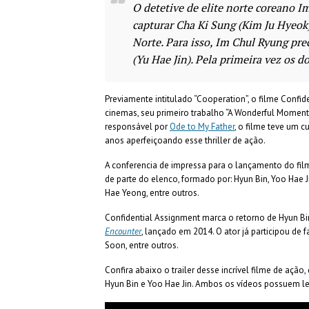
O detetive de elite norte coreano I
capturar Cha Ki Sung (Kim Ju Hyeok)
Norte. Para isso, Im Chul Ryung pre
(Yu Hae Jin). Pela primeira vez os 
Previamente intitulado “Cooperation”, o filme Conf
cinemas, seu primeiro trabalho “A Wonderful Moment”
responsável por
Ode to My Father
, o filme teve um 
anos
aperfeiçoando esse thriller de ação.
A conferencia de impressa para o lançamento do fil
de parte do elenco, formado por: Hyun Bin, Yoo Hae J
Hae Yeong, entre outros.
Confidential Assignment marca o retorno de Hyun Bin
Encounter
, lançado em 2014. O ator já participou 
Soon, entre outros.
Confira abaixo o trailer desse incrível filme de açã
Hyun Bin e Yoo Hae Jin. Ambos os vídeos possuem l