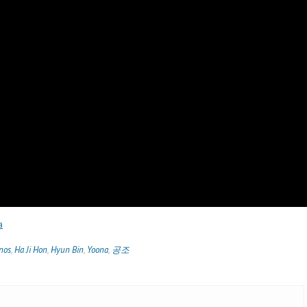
a
nos
,
Ha Ji Hon
,
Hyun Bin
,
Yoona
,
공조