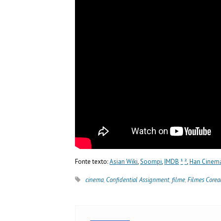
Fonte texto:
Asian Wiki
,
Soompi
,
IMDB
¹
²
,
Han Cinem
cinema
,
Confidential Assignment
,
filme
,
Filmes Corea