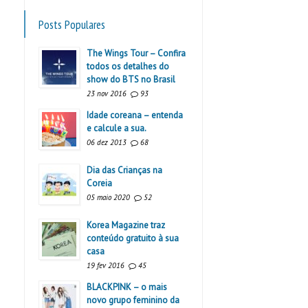
Posts Populares
The Wings Tour – Confira
todos os detalhes do
show do BTS no Brasil
23 nov 2016
93
Idade coreana – entenda
e calcule a sua.
06 dez 2013
68
Dia das Crianças na
Coreia
05 maio 2020
52
Korea Magazine traz
conteúdo gratuito à sua
casa
19 fev 2016
45
BLACKPINK – o mais
novo grupo feminino da