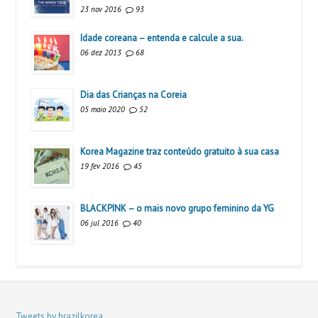
23 nov 2016
93
Idade coreana – entenda e calcule a sua.
06 dez 2013
68
Dia das Crianças na Coreia
05 maio 2020
52
Korea Magazine traz conteúdo gratuito à sua casa
19 fev 2016
45
BLACKPINK – o mais novo grupo feminino da YG
06 jul 2016
40
Tweets by brazilkorea