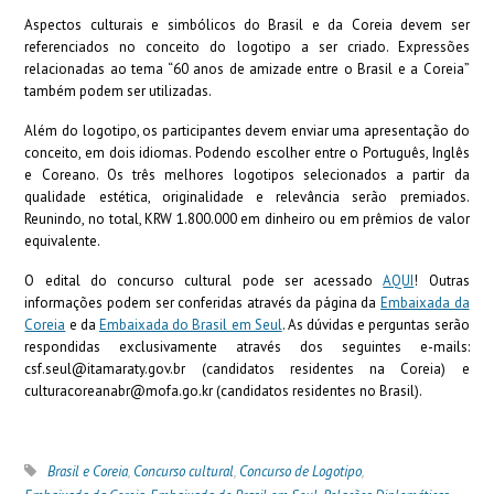
Aspectos culturais e simbólicos do Brasil e da Coreia devem ser
referenciados no conceito do logotipo a ser criado. Expressões
relacionadas ao tema “60 anos de amizade entre o Brasil e a Coreia”
também podem ser utilizadas.
Além do logotipo, os participantes devem enviar uma apresentação do
conceito, em dois idiomas. Podendo escolher entre o Português, Inglês
e Coreano. Os três melhores logotipos selecionados a partir da
qualidade estética, originalidade e relevância serão premiados.
Reunindo, no total, KRW 1.800.000 em dinheiro ou em prêmios de valor
equivalente.
O edital do concurso cultural pode ser acessado
AQUI
! Outras
informações podem ser conferidas através da página da
Embaixada da
Coreia
e da
Embaixada do Brasil em Seul
. As dúvidas e perguntas serão
respondidas exclusivamente através dos seguintes e-mails:
csf.seul@itamaraty.gov.br
(candidatos residentes na Coreia) e
culturacoreanabr@mofa.go.kr
(candidatos residentes no Brasil).
Brasil e Coreia
,
Concurso cultural
,
Concurso de Logotipo
,