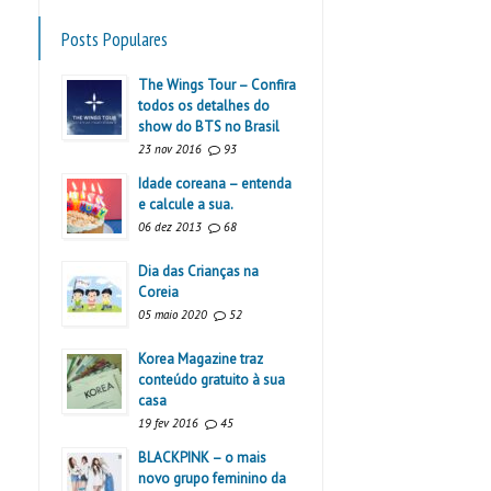
Posts Populares
The Wings Tour – Confira
todos os detalhes do
show do BTS no Brasil
23 nov 2016
93
Idade coreana – entenda
e calcule a sua.
06 dez 2013
68
Dia das Crianças na
Coreia
05 maio 2020
52
Korea Magazine traz
conteúdo gratuito à sua
casa
19 fev 2016
45
BLACKPINK – o mais
novo grupo feminino da