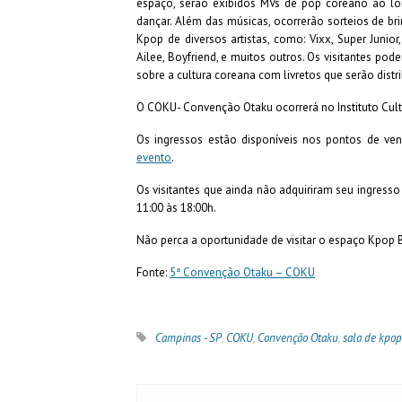
espaço, serão exibidos MVs de pop coreano ao lon
dançar. Além das músicas, ocorrerão sorteios de br
Kpop de diversos artistas, como: Vixx, Super Junior,
Ailee, Boyfriend, e muitos outros. Os visitantes p
sobre a cultura coreana com livretos que serão distr
O COKU- Convenção Otaku ocorrerá no Instituto Cult
Os ingressos estão disponíveis nos pontos de ve
evento
.
Os visitantes que ainda não adquiriram seu ingresso
11:00 às 18:00h.
Não perca a oportunidade de visitar o espaço Kpop B
Fonte:
5ª Convenção Otaku – COKU
Campinas - SP
,
COKU
,
Convenção Otaku
,
sala de kpop