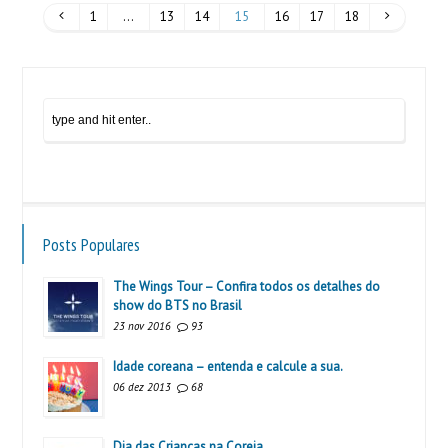
1
…
13
14
15
16
17
18
Posts Populares
The Wings Tour – Confira todos os detalhes do
show do BTS no Brasil
23 nov 2016
93
Idade coreana – entenda e calcule a sua.
06 dez 2013
68
Dia das Crianças na Coreia