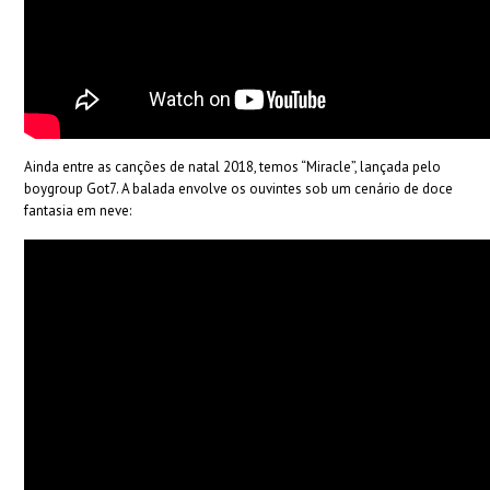
Ainda entre as canções de natal 2018, temos “Miracle”, lançada pelo
boygroup Got7. A balada envolve os ouvintes sob um cenário de doce
fantasia em neve: