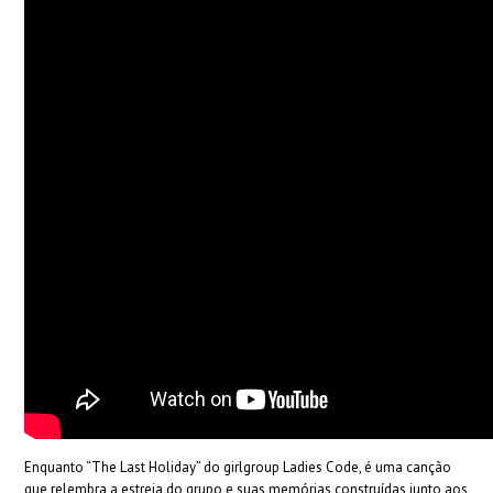
Enquanto “The Last Holiday” do girlgroup Ladies Code, é uma canção
que relembra a estreia do grupo e suas memórias construídas junto aos