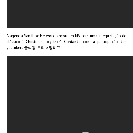
A agência Sandbox Network lançou um MV com uma interpretação do
clássico ” Christmas Together”. Contando com a participação dos
youtubers 급식왕, 도티 e 장삐쭈: