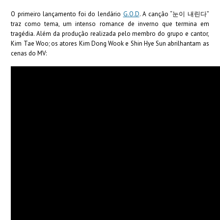
O primeiro lançamento foi do lendário
G.O.D
. A canção “눈이 내린다”
traz como tema, um intenso romance de inverno que termina em
tragédia. Além da produção realizada pelo membro do grupo e cantor,
Kim Tae Woo; os atores Kim Dong Wook e Shin Hye Sun abrilhantam as
cenas do MV: