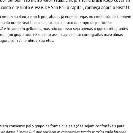
ando o assunto é esse. De São Paulo capital, conheça agora o Beat U.
 comum na dança e no k-pop, alguns já eram colegas ou conhecidos e também
colha do nome Beat U se deu graças ao intuito do grupo de performar
B2 é focado em girlbands, mas não que isso seja apenas o que os integrantes
oria (ou grupo todo). E mesmo assim, apresentar coreografias masculinas
 agora com 7 membros, são eles:
as em consenso pelo grupo de forma que as ações sejam confortáveis para
de dança, Lisses e Iuri, que corrigem as coreografias, vendo se todos estão fazendo