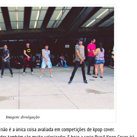
Imagem: divulgação
não é a única coisa avaliada em competições de kpop cover.
or também são muito valorizadas. E hoje a serie Brasil Kpop Cover irá