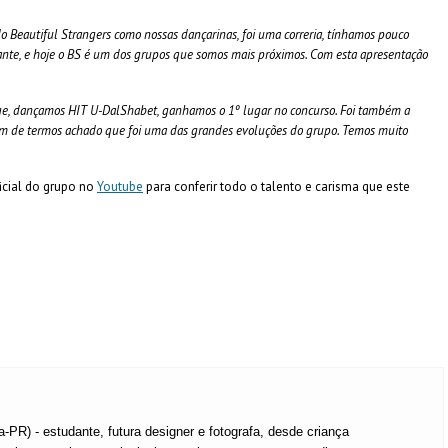
autiful Strangers como nossas dançarinas, foi uma correria, tínhamos pouco
tante, e hoje o BS é um dos grupos que somos mais próximos. Com esta apresentação
ge, dançamos HIT U-DalShabet, ganhamos o 1º lugar no concurso. Foi também a
ém de termos achado que foi uma das grandes evoluções do grupo. Temos muito
icial do grupo n
o
Youtube
para conferir todo o talento e carisma que este
a-PR) - estudante, futura designer e fotografa, desde criança