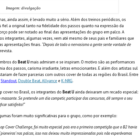
Imagem: divulgação
, ainda assim, é levado muito a sério. Além dos treinos periódicos, os
fiel a original tanto na fidelidade dos passos quanto na expressão da
forço pode ser notado ao final das apresentações do grupo em palco. A
 aos integrantes, algumas vezes, vem até mesmo de seus pais e familiares que
s apresentações finais.
“Depois de todo o nervosismo a gente sente vontade de
evista.
membros do
Beat U
mais admiram e se inspiram. O motivo são as performances
nia dos passos, carisma irradiante, letras emocionantes. E além dos artistas sul
ariam de fazer parcerias com outros cover de todas as regiões do Brasil. Entre
Standout
,
Double Beat
,
Allyance
e
K-NRG
.
 cover no Brasil, os integrantes do
Beat U
ainda deixaram um recado especial:
o massante. Se pretende um dia competir, participar dos concursos, dê sempre o seu
car satisfeito!”
lgumas foram muito significativas para o grupo, como por exemplo:
p Cover Challenge, foi muito especial pois era a primeira competição que o B2 havia
pioneiros’ nos palcos, isso nos deixou muito impressionados pois não esperávamos