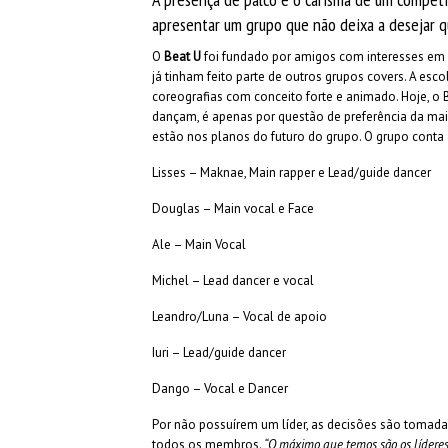
apresentar um grupo que não deixa a desejar qu
O
Beat U
foi fundado por amigos com interesses em
já tinham feito parte de outros grupos covers. A es
coreografias com conceito forte e animado. Hoje, o 
dançam, é apenas por questão de preferência da mai
estão nos planos do futuro do grupo. O grupo conta
Lisses – Maknae, Main rapper e Lead/guide dancer
Douglas – Main vocal e Face
Ale – Main Vocal
Michel – Lead dancer e vocal
Leandro/Luna – Vocal de apoio
Iuri – Lead/guide dancer
Dango – Vocal e Dancer
Por não possuírem um líder, as decisões são tomad
todos os membros.
“O máximo que temos são os líderes 