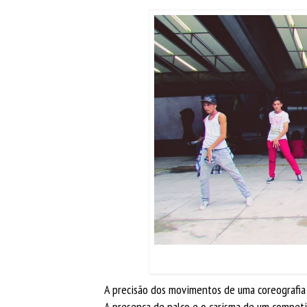
A precisão dos movimentos de uma coreografia 
A presença de palco e o carisma de um competid