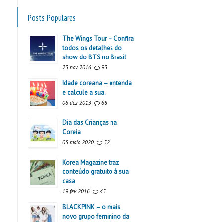
Posts Populares
The Wings Tour – Confira
todos os detalhes do
show do BTS no Brasil
23 nov 2016
93
Idade coreana – entenda
e calcule a sua.
06 dez 2013
68
Dia das Crianças na
Coreia
05 maio 2020
52
Korea Magazine traz
conteúdo gratuito à sua
casa
19 fev 2016
45
BLACKPINK – o mais
novo grupo feminino da