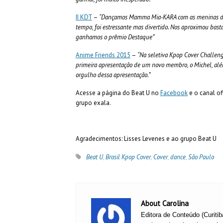
II KDT
–
“Dançamos Mamma Mia-KARA com as meninas do Be
tempo, foi estressante mas divertido. Nos aproximou bas
ganhamos o prêmio Destaque”
Anime Friends 2015
–
“Na seletiva Kpop Cover Challen
primeira apresentação de um novo membro, o Michel, al
orgulho dessa apresentação.”
Acesse a página do Beat U no
Facebook
e o canal of
grupo exala.
Agradecimentos: Lisses Levenes e ao grupo Beat U
Beat U
,
Brasil Kpop Cover
,
Cover
,
dance
,
São Paulo
About Carolina
Editora de Conteúdo (Curitib