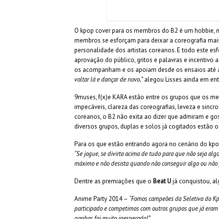
O kpop cover para os membros do B2 é um hobbie, mas
membros se esforçam para deixar a coreografia mais 
personalidade dos artistas coreanos. E todo este es
aprovação do público, gritos e palavras e incentivo
os acompanham e os apoiam desde os ensaios até a
voltar lá e dançar de novo.”
alegou Lisses ainda em entr
9muses, f(x)e KARA estão entre os grupos que os 
impecáveis, clareza das coreografias, leveza e sincro
coreanos, o B2 não exita ao dizer que admiram e gost
diversos grupos, duplas e solos já cogitados estão o
Para os que estão entrando agora no cenário do kpop
“Se jogue, se divirta acima de tudo para que não seja alg
máximo e não desista quando não conseguir algo ou não fi
Dentre as premiações que o
Beat U
já conquistou, a
Anime Party 2014 –
“Fomos campeões da Seletiva do Kpo
participado e competimos com outros grupos que já eram ‘
ganhar, foi muito inesperado!”