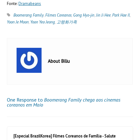
Fonte:
Dramabeans
Boomerang Family
,
Filmes Coreanos
,
Gong Hyo-jin
,
Jin Ji Hee
,
Park Hae Il
,
Yoon Je Moon
,
Yoon Yeo Jeong
,
고령화가족
About Biliu
One Response to
Boomerang Family chega aos cinemas
coreanos em Maio
[Especial BrazilKorea] Filmes Coreanos de Família - Salute