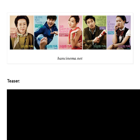
hancinema.net
Teaser: