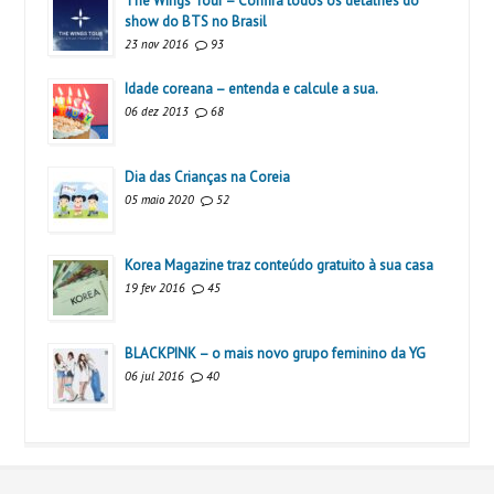
The Wings Tour – Confira todos os detalhes do
show do BTS no Brasil
23 nov 2016
93
Idade coreana – entenda e calcule a sua.
06 dez 2013
68
Dia das Crianças na Coreia
05 maio 2020
52
Korea Magazine traz conteúdo gratuito à sua casa
19 fev 2016
45
BLACKPINK – o mais novo grupo feminino da YG
06 jul 2016
40