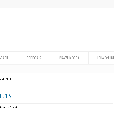
BRASIL
ESPECIAIS
BRAZILKOREA
LOJA ONLIN
sa do NU'EST
NU’EST
icia no Brasil