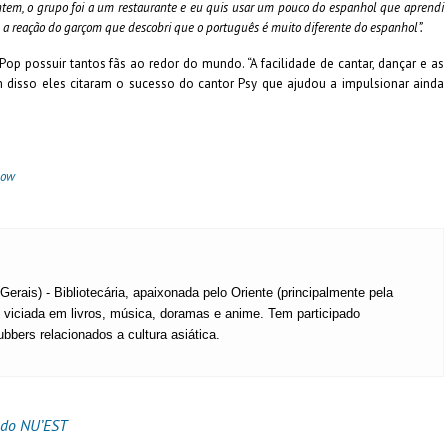
tem, o grupo foi a um restaurante e eu quis usar um pouco do espanhol que aprendi
om a reação do garçom que descobri que o português é muito diferente do espanhol”.
p possuir tantos fãs ao redor do mundo. “A facilidade de cantar, dançar e as
 disso eles citaram o sucesso do cantor Psy que ajudou a impulsionar ainda
how
erais) - Bibliotecária, apaixonada pelo Oriente (principalmente pela
, viciada em livros, música, doramas e anime. Tem participado
bbers relacionados a cultura asiática.
 do NU’EST