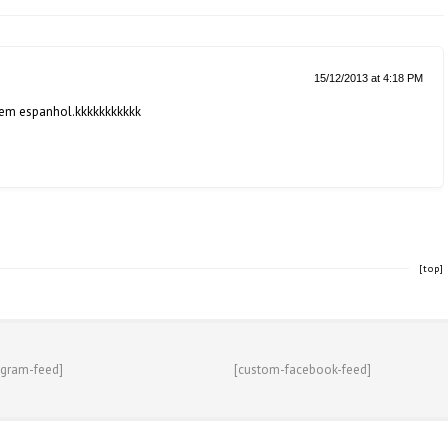
15/12/2013 at 4:18 PM
r em espanhol.kkkkkkkkkkk
[top]
agram-feed]
[custom-facebook-feed]