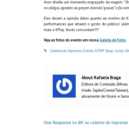
Aron dividiu um momento engraçado da viagem: “
On
no colégio, agradeci ao garçom dizendo “gracias” e foi c
Eles deram a opinião deles quanto ao motivo do KPo
performances que atraem o gosto do público” além
mais o KPop. Vocês concordam???
Veja as fotos do evento em nossa
Galeria de Fotos
Coletiva de Imprensa
,
Evento
,
K-POP
,
Kpop
,
nu'est
,
S
About Rafaela Braga
Editora de Conteúdo (Minas G
tríade Japão/Coreia/Taiwan)
ativamente de fóruns e fansu
One Response to
BK na coletiva de imprensa