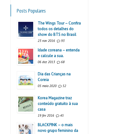
Posts Populares
The Wings Tour – Confira
todos os detalhes do
show do BTS no Brasil
23 nov 2016
93
Idade coreana – entenda
e calcule a sua.
06 dez 2013
68
Dia das Crianças na
Coreia
05 maio 2020
52
Korea Magazine traz
conteúdo gratuito à sua
casa
19 fev 2016
45
BLACKPINK – o mais
novo grupo feminino da