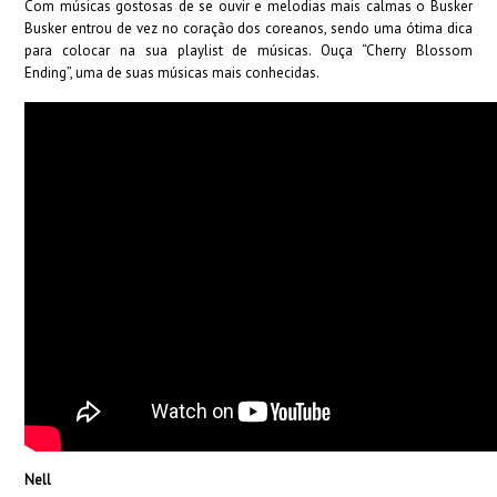
Com músicas gostosas de se ouvir e melodias mais calmas o Busker
Busker entrou de vez no coração dos coreanos, sendo uma ótima dica
para colocar na sua playlist de músicas. Ouça “Cherry Blossom
Ending”, uma de suas músicas mais conhecidas.
Nell