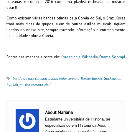
coreanas e começar 2016 com uma playlist recheada de músicas
boas!!
Como existem várias bandas ótimas pela Coreia do Sul, o BrazilKorea
trará mais dicas de grupos, além de outros estilos musicais, fiquem
ligados no nosso site, sempre trazendo informação e entretenimento
de qualidade sobre a Coreia.
Fontes das imagens e conteúdo:
KoreanIndie
,
Wikipedia
,
Drama
,
Soompi
banda de rock coreana
,
banda indie coreana
,
Busker Busker
,
Guckkasten
,
hyukoh
,
música coreana
,
Nell
About Mariana
Estudante universitária de História, se
especializando em História da Ásia.
Apaixonada pela cultura Asiática em