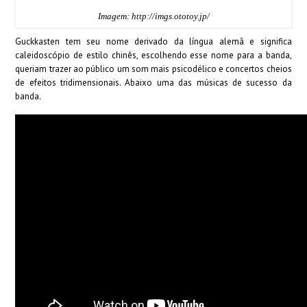
Imagem: http://imgs.ototoy.jp/
Guckkasten tem seu nome derivado da língua alemã e significa
caleidoscópio de estilo chinês, escolhendo esse nome para a banda,
queriam trazer ao público um som mais psicodélico e concertos cheios
de efeitos tridimensionais. Abaixo uma das músicas de sucesso da
banda.