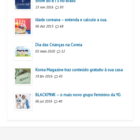
show do BTS no Brasil
23 nov 2016
93
Idade coreana – entenda e calcule a sua.
06 dez 2013
68
Dia das Crianças na Coreia
05 maio 2020
52
Korea Magazine traz conteúdo gratuito à sua casa
19 fev 2016
45
BLACKPINK – o mais novo grupo feminino da YG
06 jul 2016
40