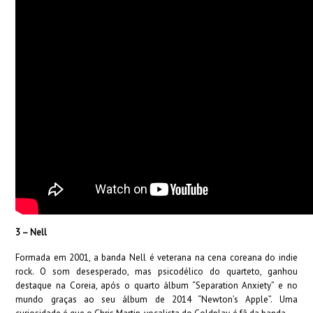
3 – Nell
Formada em 2001, a banda Nell é veterana na cena coreana do indie
rock. O som desesperado, mas psicodélico do quarteto, ganhou
destaque na Coreia, após o quarto álbum “Separation Anxiety” e no
mundo graças ao seu álbum de 2014 “Newton’s Apple”. Uma