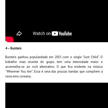
4 – Bursters
Bursters ganhou popularidade em 2015 com o single “Lost Child”. O
trabalho mais recente do grupo, tem uma intensidade maior e
assemelha-se ao rock alternativo. O que fica evidente na música
“Wherever You Are”. Essa é uma das poucas bandas que compõem a
cena emo coreana.