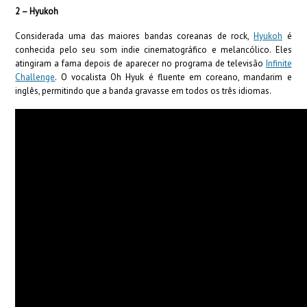
2 – Hyukoh
Considerada uma das maiores bandas coreanas de rock,
Hyukoh
é
conhecida pelo seu som indie cinematográfico e melancólico. Eles
atingiram a fama depois de aparecer no programa de televisão
Infinite
Challenge
. O vocalista Oh Hyuk é fluente em coreano, mandarim e
inglês, permitindo que a banda gravasse em todos os três idiomas.