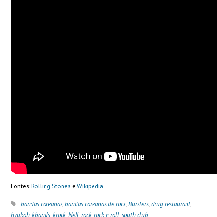
Fontes:
Rolling Stones
e
Wikipedia
bandas coreanas
,
bandas coreanas de rock
,
Bursters
,
drug restaurant
,
hyukoh
,
kbands
,
krock
,
Nell
,
rock
,
rock n roll
,
south club