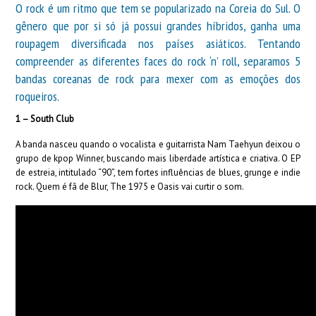
O rock é um ritmo que tem se popularizado na Coreia do Sul. O
gênero que por si só já possui grandes híbridos, ganha uma
roupagem diversificada nos países asiáticos. Tentando
compreender as diferentes faces do rock ‘n’ roll, separamos 5
bandas coreanas de rock para mexer com as emoções dos
roqueiros.
1 – South Club
A banda nasceu quando o vocalista e guitarrista Nam Taehyun deixou o
grupo de kpop Winner, buscando mais liberdade artística e criativa. O EP
de estreia, intitulado “90”, tem fortes influências de blues, grunge e indie
rock. Quem é fã de Blur, The 1975 e Oasis vai curtir o som.