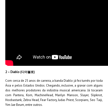
2 – Diablo (디아블로)
Com cerca de 25 anos de carreira, a banda Diablo já fez turnês por toda
Ásia e pelos Estados Unidos. Chegando, inclusive, a gravar com alguns
dos melhores produtores da indústria musical americana. Já tocaram
com Pantera, Korn, MachineHead, Marilyn Manson, Slayer, Slipknot,
Hoobastank, Zebra Head, Fear Factory, Judas Priest, Scorpians, Seo Taiji,
Yim Jae Beum, entre outros.