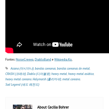
Fontes:
NoiseCreeep
,
DiabloBand
e
Wikipedia.Ko
,
Asiana (아시아나)
,
bandas coreanas
,
bandas coreanas de metal
,
CRASH (크래쉬)
,
Diablo (디아블로)
,
heavy metal
,
heavy metal asiático
,
heavy metal coreano
,
Holymarsh (홀리마쉬)
,
metal coreano
,
Sad Legend (새드 레전드)
About Cecilia Bohrer