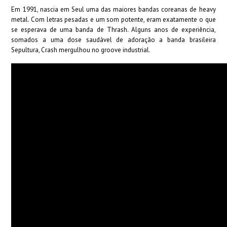
Em 1991, nascia em Seul uma das maiores bandas coreanas de heavy
metal. Com letras pesadas e um som potente, eram exatamente o que
se esperava de uma banda de Thrash. Alguns anos de experiência,
somados a uma dose saudável de adoração a banda brasileira
Sepultura, Crash mergulhou no groove industrial.