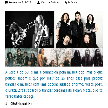
fevereiro 8, 2018
Cecilia Bohrer
Música
A Coreia do Sul é mais conhecida pela música pop, mas o que
poucos sabem é que por mais de 25 anos esse país produz
bandas e músicos com uma potencialidade enorme. Neste post,
o BrazilKorea separou 5 bandas coreanas de Heavy Metal que te
farão bater cabeça.
1 – CRASH (크래쉬)