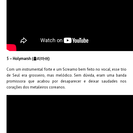
5 – Holymarsh (홀리마쉬)
Com um instrumental forte e um Screamo bem feito no vocal, esse trio
de Seul era grosseiro, mas melódico. Sem dúvida, eram uma banda
promissora que acabou por desaparecer e deixar saudades nos
corações dos metaleiros coreanos.