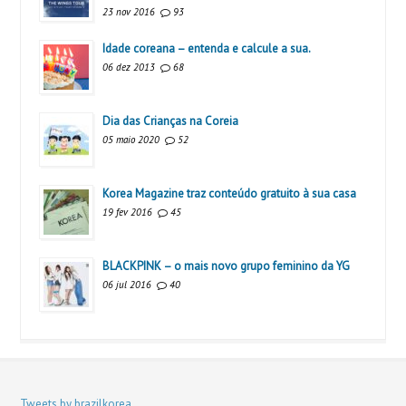
23 nov 2016
93
Idade coreana – entenda e calcule a sua.
06 dez 2013
68
Dia das Crianças na Coreia
05 maio 2020
52
Korea Magazine traz conteúdo gratuito à sua casa
19 fev 2016
45
BLACKPINK – o mais novo grupo feminino da YG
06 jul 2016
40
Tweets by brazilkorea