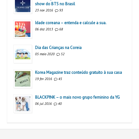
show do BTS no Brasil
23 nov 2016
93
Idade coreana – entenda e calcule a sua.
06 dez 2013
68
Dia das Crianças na Coreia
05 maio 2020
52
Korea Magazine traz conteúdo gratuito à sua casa
19 fev 2016
45
BLACKPINK – o mais novo grupo feminino da YG
06 jul 2016
40