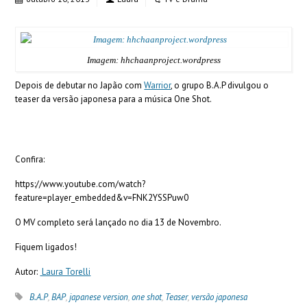
Imagem: hhchaanproject.wordpress
Depois de debutar no Japão com
Warrior
, o grupo B.A.P divulgou o
teaser da versão japonesa para a música One Shot.
Confira:
https://www.youtube.com/watch?
feature=player_embedded&v=FNK2YSSPuw0
O MV completo será lançado no dia 13 de Novembro.
Fiquem ligados!
Autor:
Laura Torelli
B.A.P
,
BAP
,
japanese version
,
one shot
,
Teaser
,
versão japonesa