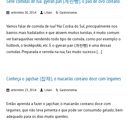
Série comidas de rua: gyeran pan (계란빵), o pão de ovo coreano.
setembro 30, 2014
Lilian
Gastronomia
Vamos falar de comida de rua? Na Coréia do Sul, principalmente nos
bairros mais badalados e que atraem muitos turistas, é muito comum
ver barraquinhas vendendo todo tipo de comida, como por exemplo o
hotteok, o teokkpokki, etc. E o gyeran pan (계란빵) é uma dessas
comidas. Preparada e servida na rua, faz muito sucesso […]
Conheça o japchae (잡채), o macarrão coreano doce com legumes
setembro 23, 2014
Lilian
Gastronomia
Então aprenda a fazer o japchae, o macarrão coreano doce com
legumes, que não leva pimenta e que pode ser consumido gelado, bem
adequado para os dias muito quentes.