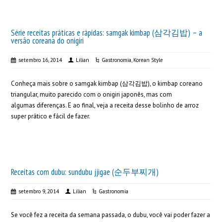
Série receitas práticas e rápidas: samgak kimbap (삼각김밥) – a
versão coreana do onigiri
setembro 16, 2014
Lilian
Gastronomia
,
Korean Style
Conheça mais sobre o samgak kimbap (삼각김밥), o kimbap coreano
triangular, muito parecido com o onigiri japonês, mas com
algumas diferenças. E ao final, veja a receita desse bolinho de arroz
super prático e fácil de fazer.
Receitas com dubu: sundubu jjigae (순두부찌개)
setembro 9, 2014
Lilian
Gastronomia
Se você fez a receita da semana passada, o dubu, você vai poder fazer a