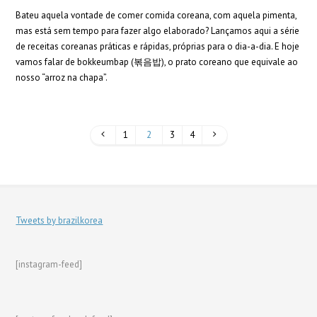
Bateu aquela vontade de comer comida coreana, com aquela pimenta,
mas está sem tempo para fazer algo elaborado? Lançamos aqui a série
de receitas coreanas práticas e rápidas, próprias para o dia-a-dia. E hoje
vamos falar de bokkeumbap (볶음밥), o prato coreano que equivale ao
nosso “arroz na chapa”.
1
2
3
4
Tweets by brazilkorea
[instagram-feed]