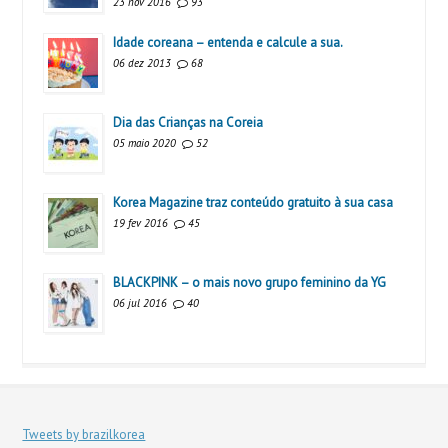
23 nov 2016
93
Idade coreana – entenda e calcule a sua.
06 dez 2013
68
Dia das Crianças na Coreia
05 maio 2020
52
Korea Magazine traz conteúdo gratuito à sua casa
19 fev 2016
45
BLACKPINK – o mais novo grupo feminino da YG
06 jul 2016
40
Tweets by brazilkorea