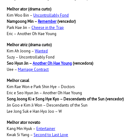
Melhor ator (drama curto)
Kim Woo Bin –
Uncontrollably Fond
Namgoong Min –
Remember
(vencedor)
Park Hae Jin –
Cheese in the Trap
Eric – Another Oh Hae Young
Melhor atriz (drama curto)
Kim Ah Joong –
Wanted
Suzy – Uncontrollably Fond
Seo Hyun Jin –
Another Oh Hae Young
(vencedora)
Uee –
Marriage Contract
Melhor casal
Kim Rae Won e Park Shin Hye – Doctors
Eric e Seo Hyun Jin – Another Oh Hae Young
Song Joong Ki e Song Hye Kyo – Descendants of the Sun (vencedor)
Jin Goo e Kim Ji Won – Descendants of the Sun
Lee Jong Suk e Han Hyo Joo – W
Melhor ator novato
Kang Min Hyuk –
Entertainer
Kwak Si Yang –
Second to Last Love