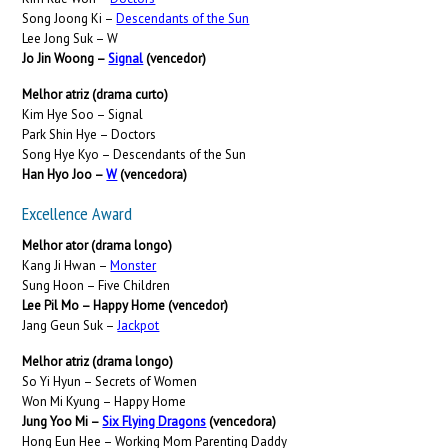
Song Joong Ki –
Descendants of the Sun
Lee Jong Suk –
W
Jo Jin Woong –
Signal
(vencedor)
Melhor atriz (drama curto)
Kim Hye Soo – Signal
Park Shin Hye – Doctors
Song Hye Kyo – Descendants of the Sun
Han Hyo Joo –
W
(vencedora)
Excellence Award
Melhor ator (drama longo)
Kang Ji Hwan –
Monster
Sung Hoon – Five Children
Lee Pil Mo – Happy Home (vencedor)
Jang Geun Suk –
Jackpot
Melhor atriz (drama longo)
So Yi Hyun – Secrets of Women
Won Mi Kyung – Happy Home
Jung Yoo Mi –
Six Flying Dragons
(vencedora)
Hong Eun Hee – Working Mom Parenting Daddy