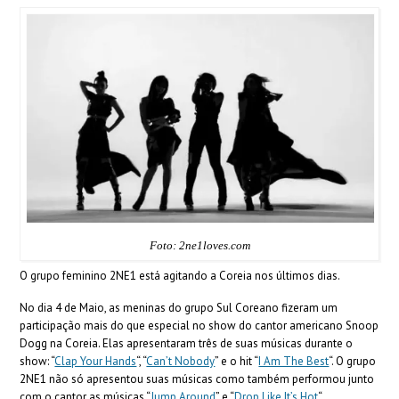
Foto: 2ne1loves.com
O grupo feminino 2NE1 está agitando a Coreia nos últimos dias.
No dia 4 de Maio, as meninas do grupo Sul Coreano fizeram um
participação mais do que especial no show do cantor americano Snoop
Dogg na Coreia. Elas apresentaram três de suas músicas durante o
show: “
Clap Your Hands
“, “
Can’t Nobody
” e o hit “
I Am The Best
“. O grupo
2NE1 não só apresentou suas músicas como também performou junto
com o cantor as músicas “
Jump Around
” e “
Drop Like It’s Hot
“.