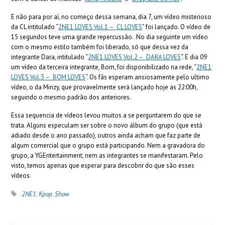
E não para por aí, no começo dessa semana, dia 7, um vídeo misterioso
da CL intitulado “
2NE1 LOVES Vol.1 – CL LOVES
” foi lançado. O vídeo de
15 segundos teve uma grande repercussão. No dia seguinte um vídeo
com o mesmo estilo também foi liberado, só que dessa vez da
integrante Dara, intitulado “
2NE1 LOVES Vol.2 – DARA LOVES
“. E dia 09
um vídeo da terceira integrante, Bom, foi disponibilizado na rede, “
2NE1
LOVES Vol.3 – BOM LOVES
“. Os fãs esperam ansiosamente pelo ultimo
vídeo, o da Minzy, que provavelmente será lançado hoje as 22:00h,
seguindo o mesmo padrão dos anteriores.
Essa sequencia de vídeos levou muitos a se perguntarem do que se
trata. Alguns especulam ser sobre o novo álbum do grupo (que está
adiado desde o ano passado), outros ainda acham que faz parte de
algum comercial que o grupo está participando. Nem a gravadora do
grupo, a YGEntertainment, nem as integrantes se manifestaram. Pelo
visto, temos apenas que esperar para descobrir do que são esses
vídeos.
2NE1
,
Kpop
,
Show