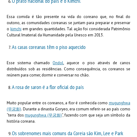
O prato nacional do país é o Kimchi.
Essa comida é tão presente na vida do coreano que, no final do
outono, as comunidades coreanas se juntam para preparar e preservar
o
kimchi
em grandes quantidades. Tal ação foi considerada Patrimônio
Cultural Imaterial da Humanidade pela Unesco em 2013.
As casas coreanas têm o piso aquecido
Esse sistema chamado
Ondol
, aquece o piso através de canos
distribuídos sob as residências. Como consequência, os coreanos se
reúnem para comer, dormir e conversar no chão.
A rosa de saron é a flor oficial do país
Muito popular entre os coreanos, a flor é conhecida como
mugunghwa
(무궁화)
. Durante a dinastia Goryeo, era comum referir-se ao país como
“terra dos
mugunghwa (무궁화)
“, fazendo com que seja um símbolo da
história coreana.
Os sobrenomes mais comuns da Coreia são Kim, Lee e Park