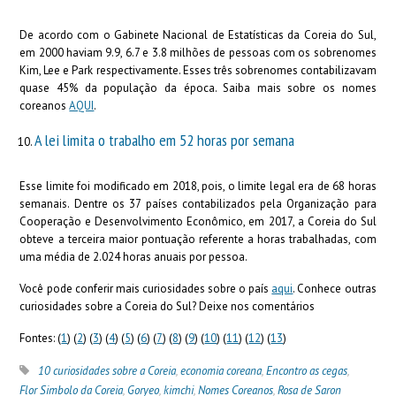
De acordo com o Gabinete Nacional de Estatísticas da Coreia do Sul,
em 2000 haviam 9.9, 6.7 e 3.8 milhões de pessoas com os sobrenomes
Kim, Lee e Park respectivamente. Esses três sobrenomes contabilizavam
quase 45% da população da época. Saiba mais sobre os nomes
coreanos
AQUI
.
A lei limita o trabalho em 52 horas por semana
Esse limite foi modificado em 2018, pois, o limite legal era de 68 horas
semanais. Dentre os 37 países contabilizados pela Organização para
Cooperação e Desenvolvimento Econômico, em 2017, a Coreia do Sul
obteve a terceira maior pontuação referente a horas trabalhadas, com
uma média de 2.024 horas anuais por pessoa.
Você pode conferir mais curiosidades sobre o país
aqui
. Conhece outras
curiosidades sobre a Coreia do Sul? Deixe nos comentários
Fontes: (
1
) (
2
) (
3
) (
4
) (
5
) (
6
) (
7
) (
8
) (
9
) (
10
) (
11
) (
12
) (
13
)
10 curiosidades sobre a Coreia
,
economia coreana
,
Encontro as cegas
,
Flor Simbolo da Coreia
,
Goryeo
,
kimchi
,
Nomes Coreanos
,
Rosa de Saron