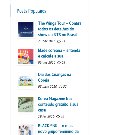
Posts Populares
The Wings Tour – Confira
todos os detalhes do
show do BTS no Brasil
23 nov 2016
93
Idade coreana – entenda
e calcule a sua.
06 dez 2013
68
Dia das Crianças na
Coreia
05 maio 2020
52
Korea Magazine traz
conteúdo gratuito à sua
casa
19 fev 2016
45
BLACKPINK – o mais
novo grupo feminino da