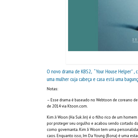
O novo drama de KBS2, “Your House Helper” , c
uma mulher cuja cabeça e casa está uma bagunç
Notas:
– Esse drama é baseado no Webtoon de coreano de 
de 2014 via Ktoon.com.
Kim Ji Woon (Ha Suk Jin) é o filho rico de um home
por proteger seu orgulho e acabou sendo cortado da
como governanta. Kim Ji Woon tem uma personalidad
caos. Enquanto isso, Im Da Young (Bona) é uma est