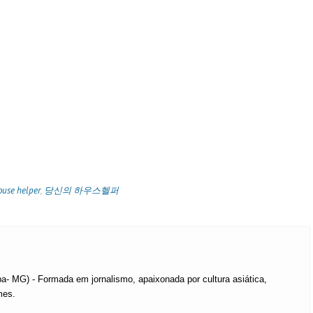
ouse helper
,
당신의 하우스헬퍼
a- MG) - Formada em jornalismo, apaixonada por cultura asiática,
mes.