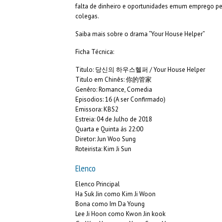
falta de dinheiro e oportunidades emum emprego per
colegas.
Saiba mais sobre o drama “Your House Helper”
Ficha Técnica:
Titulo: 당신의 하우스헬퍼 / Your House Helper
Titulo em Chinês: 你的管家
Genêro: Romance, Comedia
Episodios: 16 (A ser Confirmado)
Emissora: KBS2
Estreia: 04 de Julho de 2018
Quarta e Quinta ás 22:00
Diretor: Jun Woo Sung
Roteirista: Kim Ji Sun
Elenco
Elenco Principal
Ha Suk Jin como Kim Ji Woon
Bona como Im Da Young
Lee Ji Hoon como Kwon Jin kook