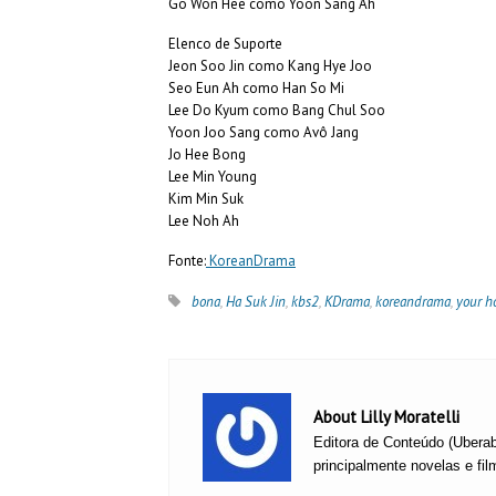
Go Won Hee como Yoon Sang Ah
Elenco de Suporte
Jeon Soo Jin como Kang Hye Joo
Seo Eun Ah como Han So Mi
Lee Do Kyum como Bang Chul Soo
Yoon Joo Sang como Avô Jang
Jo Hee Bong
Lee Min Young
Kim Min Suk
Lee Noh Ah
Fonte:
KoreanDrama
bona
,
Ha Suk Jin
,
kbs2
,
KDrama
,
koreandrama
,
your h
About Lilly Moratelli
Editora de Conteúdo (Uberab
principalmente novelas e fil