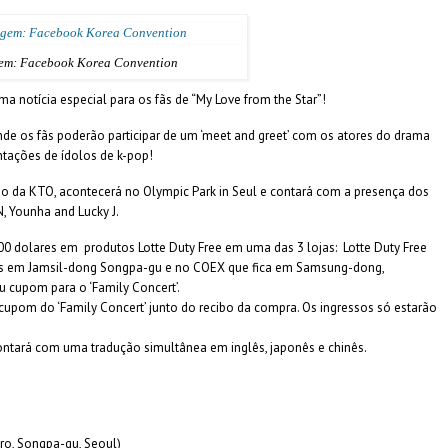
em: Facebook Korea Convention
a notícia especial para os fãs de “My Love from the Star”!
nde os fãs poderão participar de um ‘meet and greet’ com os atores do drama
ntações de ídolos de k-pop!
ado da KTO, acontecerá no Olympic Park in Seul e contará com a presença dos
, Younha and Lucky J.
0 dolares em produtos Lotte Duty Free em uma das 3 lojas: Lotte Duty Free
das em Jamsil-dong Songpa-gu e no COEX que fica em Samsung-dong,
u cupom para o ‘Family Concert’.
o cupom do ‘Family Concert’ junto do recibo da compra. Os ingressos só estarão
contará com uma tradução simultânea em inglês, japonês e chinês.
-ro, Songpa-gu, Seoul)