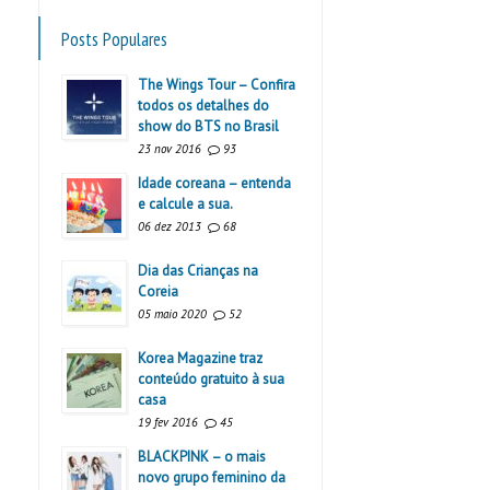
Posts Populares
The Wings Tour – Confira
todos os detalhes do
show do BTS no Brasil
23 nov 2016
93
Idade coreana – entenda
e calcule a sua.
06 dez 2013
68
Dia das Crianças na
Coreia
05 maio 2020
52
Korea Magazine traz
conteúdo gratuito à sua
casa
19 fev 2016
45
BLACKPINK – o mais
novo grupo feminino da