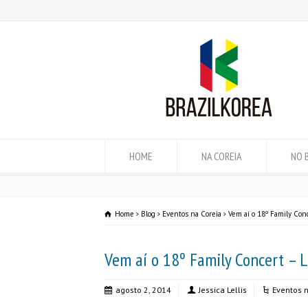
HOME
NA COREIA
NO 
Home
Blog
Eventos na Coreia
Vem aí o 18º Family Conc
Vem aí o 18º Family Concert – L
agosto 2, 2014
Jessica Lellis
Eventos n