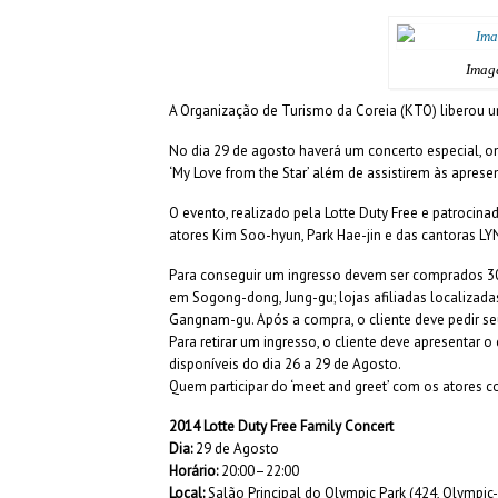
Imag
A Organização de Turismo da Coreia (KTO) liberou um
No dia 29 de agosto haverá um concerto especial, o
‘My Love from the Star’ além de assistirem às aprese
O evento, realizado pela Lotte Duty Free e patrocin
atores Kim Soo-hyun, Park Hae-jin e das cantoras LYN
Para conseguir um ingresso devem ser comprados 30
em Sogong-dong, Jung-gu; lojas afiliadas localiza
Gangnam-gu. Após a compra, o cliente deve pedir se
Para retirar um ingresso, o cliente deve apresentar 
disponíveis do dia 26 a 29 de Agosto.
Quem participar do ‘meet and greet’ com os atores 
2014 Lotte Duty Free Family Concert
Dia:
29 de Agosto
Horário:
20:00–22:00
Local:
Salão Principal do Olympic Park (424, Olympic