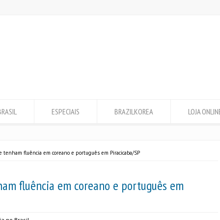
BRASIL
ESPECIAIS
BRAZILKOREA
LOJA ONLIN
ue tenham fluência em coreano e português em Piracicaba/SP
nham fluência em coreano e português em
ia no Brasil