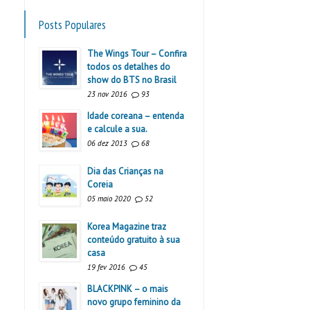
Posts Populares
The Wings Tour – Confira
todos os detalhes do
show do BTS no Brasil
23 nov 2016
93
Idade coreana – entenda
e calcule a sua.
06 dez 2013
68
Dia das Crianças na
Coreia
05 maio 2020
52
Korea Magazine traz
conteúdo gratuito à sua
casa
19 fev 2016
45
BLACKPINK – o mais
novo grupo feminino da