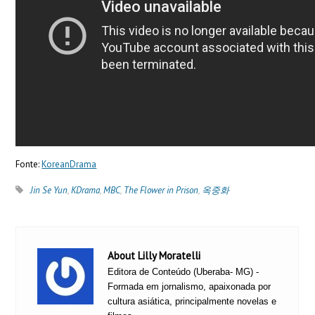
Fonte:
KoreanDrama
Jin Se Yun
,
KDrama
,
MBC
,
The Flower in Prison
,
옥중화
About Lilly Moratelli
Editora de Conteúdo (Uberaba- MG) -
Formada em jornalismo, apaixonada por
cultura asiática, principalmente novelas e