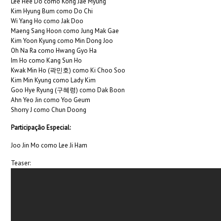
Lee Hee Do como Kong Jae Myung
Kim Hyung Bum como Do Chi
Wi Yang Ho como Jak Doo
Maeng Sang Hoon como Jung Mak Gae
Kim Yoon Kyung como Min Dong Joo
Oh Na Ra como Hwang Gyo Ha
Im Ho como Kang Sun Ho
Kwak Min Ho (곽민호) como Ki Choo Soo
Kim Min Kyung como Lady Kim
Goo Hye Ryung (구혜령) como Dak Boon
Ahn Yeo Jin como Yoo Geum
Shorry J como Chun Doong
Participação Especial:
Joo Jin Mo como Lee Ji Ham
Teaser: