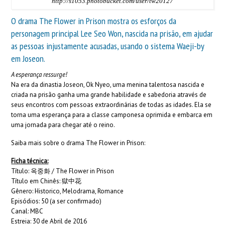
http://s1053.photobucket.com/user/tw20127
O drama The Flower in Prison mostra os esforços da
personagem principal Lee Seo Won, nascida na prisão, em ajudar
as pessoas injustamente acusadas, usando o sistema Waeji-by
em Joseon.
A esperança ressurge!
Na era da dinastia Joseon, Ok Nyeo, uma menina talentosa nascida e
criada na prisão ganha uma grande habilidade e sabedoria através de
seus encontros com pessoas extraordinárias de todas as idades. Ela se
torna uma esperança para a classe camponesa oprimida e embarca em
uma jornada para chegar até o reino.
Saiba mais sobre o drama The Flower in Prison:
Ficha técnica:
Título: 옥중화 / The Flower in Prison
Título em Chinês: 獄中花
Gênero: Historico, Melodrama, Romance
Episódios: 50 (a ser confirmado)
Canal: MBC
Estreia: 30 de Abril de 2016