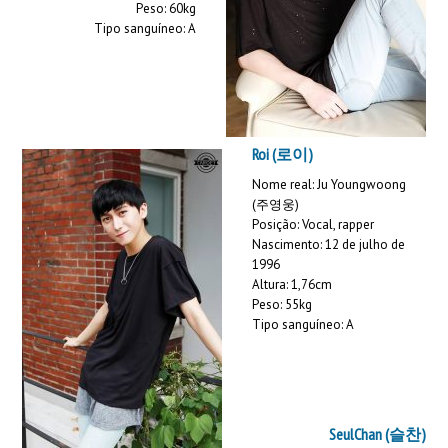
Peso: 60kg
Tipo sanguíneo: A
Roi (로이)
Nome real: Ju Youngwoong
(주영웅)
Posição: Vocal, rapper
Nascimento: 12 de julho de
1996
Altura: 1,76cm
Peso: 55kg
Tipo sanguíneo: A
SeulChan (슬찬)