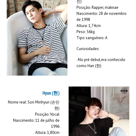
진)
Posição: Rapper, maknae
Nascimento: 28 de novembro
de 1998
Altura: 1,74cm
Peso: 56kg
Tipo sanguíneo: A
Curiosidades:
-No pré debut,era conhecido
como Han (한)
Hyun (현)
Nome real: Son Minhyun (손민
현)
Posição: Vocal
Nascimento: 11 de julho de
1996
Altura: 1,80cm