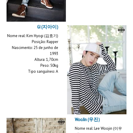
GI (지아이)
Nome real: Kim Hyogi (김효기)
Posição: Rapper
Nascimento: 25 de junho de
1993
Altura: 1,70cm
Peso: 50kg
Tipo sanguíneo: A
WooJin (우진)
Nome real: Lee Woojin (이우