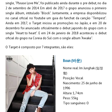
single, “Please Love Me”, foi publicado ainda durante o pre debut, no dia
2 de setembro de 2014. Em abril de 2017 o grupo anunciou o primeiro
single álbum, intitulado “Block”. Juntamente, a empresa disponibilizou
no canal oficial no Youtube um guia do fanchat da canção “Tempest”.
Ainda em 2017, o Target iniciou as promoções no Japão, e em 20 de
dezembro foi anunciado oficialmente o debut japonês do grupo com o
single “Heart to heart”. E em 24 de janeiro de 2018 aconteceu o debut
oficial do grupo na Coreia do Sul com o single album “Awake”.
O Target é composto por 7 integrantes, são eles:
Boun (바운)
Nome real: Im Junghak (임정
핰)
Posição: Vocal
Nascimento: 25 de junho de
1996
Altura: 1,74cm
Peso: 55kg
Tipo sanguíneo: O