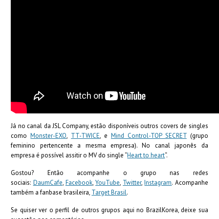
Já no canal da JSL Company, estão disponíveis outros covers de singles
como
Monster-EXO
,
TT-TWICE
, e
Mind Control-TOP SECRET
(grupo
feminino pertencente a mesma empresa). No canal japonês da
empresa é possível assitir o MV do single “
Heart to heart
“.
Gostou? Então acompanhe o grupo nas redes
sociais:
DaumCafe
,
Facebook
,
YouTube
,
Twitter
,
Instagram
. Acompanhe
também a fanbase brasileira,
Target Brasil
.
Se quiser ver o perfil de outros grupos aqui no BrazilKorea, deixe sua