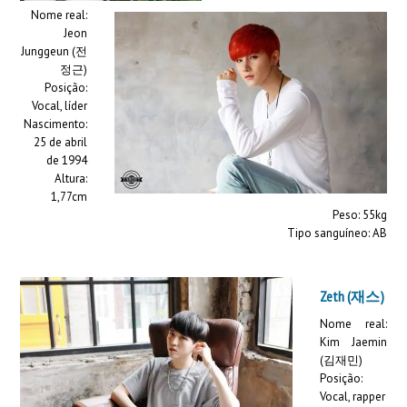
Nome real:
Jeon
Junggeun (전
정근)
Posição:
Vocal, líder
Nascimento:
25 de abril
de 1994
Altura:
1,77cm
Peso: 55kg
Tipo sanguíneo: AB
Zeth (재스)
Nome real:
Kim Jaemin
(김재민)
Posição:
Vocal, rapper