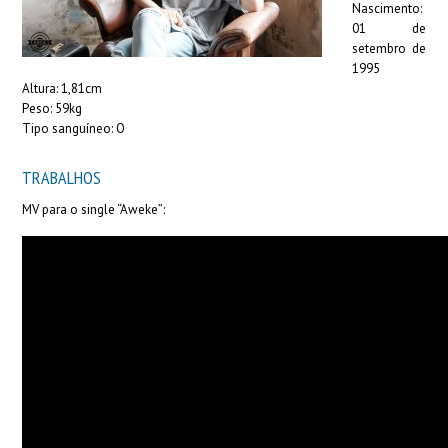
Nascimento:
01 de
setembro de
1995
Altura: 1,81cm
Peso: 59kg
Tipo sanguíneo: O
TRABALHOS
MV para o single “Aweke”: