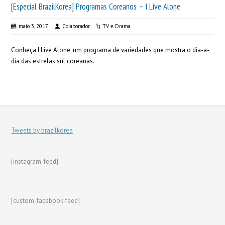
[Especial BrazilKorea] Programas Coreanos – I Live Alone
maio 3, 2017
Colaborador
TV e Drama
Conheça I Live Alone, um programa de variedades que mostra o dia-a-
dia das estrelas sul coreanas.
Tweets by brazilkorea
[instagram-feed]
[custom-facebook-feed]