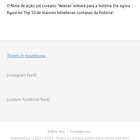
O filme de ação sul coreano ‘Veteran‘ entrará para a história. Ele agora
figura no Top 10 de maiores bilheterias coreanas da história!
Tweets by brazilkorea
[instagram-feed]
[custom-facebook-feed]
Sobre Nós
Contate-nos
BrazilKorea - 2013 • 2019 - Todos os artigos publicados neste site tem