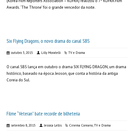
(Korea Film Reporters Association – KOFRA) realizou o 7º KOFRA Film
Awards. ‘The Throne’ foi o grande vencedor da noite.
Six Flying Dragons, o novo drama do canal SBS
outubro 3, 2015
Lilly Moratelli
TV e Drama
O canal SBS lança em outubro o drama SIX FLYING DRAGON, um drama
histórico, baseado na época Jeoson, que conta a história da antiga
Coreia do Sul.
Filme “Veteran” bate recorde de bilheteria
setembro 8, 2015
Jessica Lellis
Cinema Coreano
,
TV e Drama