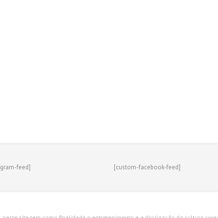
agram-feed]
[custom-facebook-feed]
s neste site tem como finalidade o entretenimento e a divulgação da cultura corean