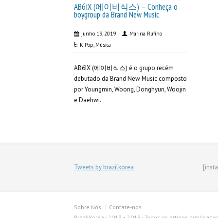
AB6IX (에이비식스) – Conheça o
boygroup da Brand New Music
junho 19, 2019
Marina Rufino
K-Pop
,
Música
AB6IX (에이비식스) é o grupo recém
debutado da Brand New Music composto
por Youngmin, Woong, Donghyun, Woojin
e Daehwi.
Tweets by brazilkorea
[inst
Sobre Nós
Contate-nos
BrazilKorea - 2013 • 2019 - Todos os artigos publicado