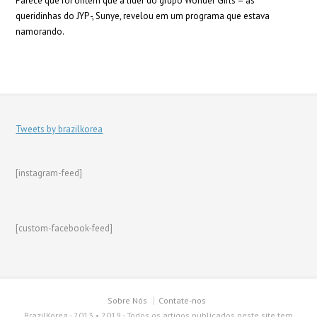
Parece que foi ontem que a líder do grupo Wonder Girls – as
queridinhas do JYP -, Sunye, revelou em um programa que estava
namorando.
Tweets by brazilkorea
[instagram-feed]
[custom-facebook-feed]
Sobre Nós
Contate-nos
BrazilKorea - 2013 • 2019 - Todos os artigos publicados neste site tem