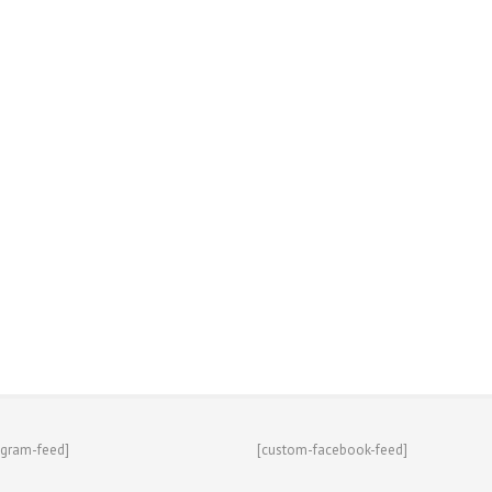
agram-feed]
[custom-facebook-feed]