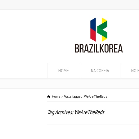
HOME
NA COREIA
NO 
Home
Posts tagged: WeAreTheReds
Tag Archives: WeAreTheReds