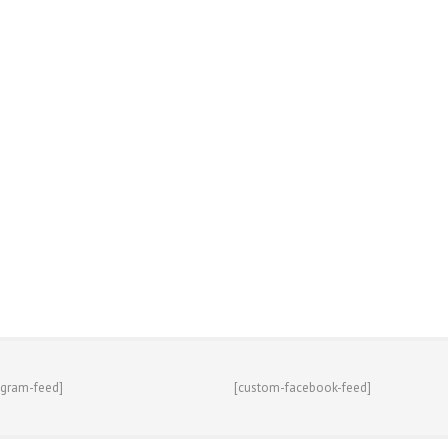
agram-feed]
[custom-facebook-feed]