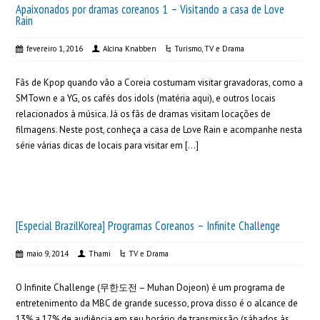
Apaixonados por dramas coreanos 1 – Visitando a casa de Love
Rain
fevereiro 1, 2016
Alcina Knabben
Turismo
,
TV e Drama
Fãs de Kpop quando vão a Coreia costumam visitar gravadoras, como a
SMTown e a YG, os cafés dos idols (matéria aqui), e outros locais
relacionados à música. Já os fãs de dramas visitam locações de
filmagens. Neste post, conheça a casa de Love Rain e acompanhe nesta
série várias dicas de locais para visitar em […]
[Especial BrazilKorea] Programas Coreanos – Infinite Challenge
maio 9, 2014
Thami
TV e Drama
O Infinite Challenge (무한도전 – Muhan Dojeon) é um programa de
entretenimento da MBC de grande sucesso, prova disso é o alcance de
13% a 17% de audiência em seu horário de transmissão (sábados às