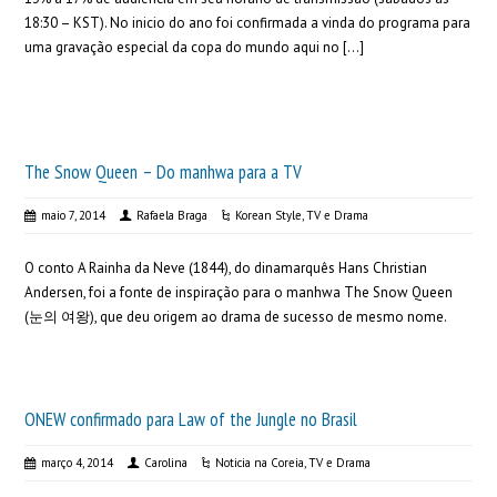
18:30 – KST). No inicio do ano foi confirmada a vinda do programa para
uma gravação especial da copa do mundo aqui no […]
The Snow Queen – Do manhwa para a TV
maio 7, 2014
Rafaela Braga
Korean Style
,
TV e Drama
O conto A Rainha da Neve (1844), do dinamarquês Hans Christian
Andersen, foi a fonte de inspiração para o manhwa The Snow Queen
(눈의 여왕), que deu origem ao drama de sucesso de mesmo nome.
ONEW confirmado para Law of the Jungle no Brasil
março 4, 2014
Carolina
Noticia na Coreia
,
TV e Drama