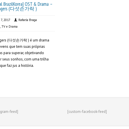
ial BrazilKorea] OST & Drama –
Fingers (다섯손가락 )
 7, 2017
Rafaela Braga
a
,
TV e Drama
ingers (다섯손가락 ) é um drama
ovens que tem suas próprias
as para superar, objetivando
r seus sonhos, com uma trilha
que faz jus a história.
agram-feed]
[custom-facebook-feed]