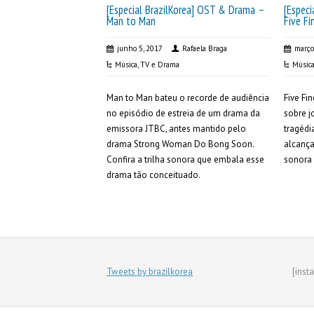
[Especial BrazilKorea] OST & Drama –
[Espec
Man to Man
Five 
junho 5, 2017
Rafaela Braga
março
Música
,
TV e Drama
Músic
Man to Man bateu o recorde de audiência
Five F
no episódio de estreia de um drama da
sobre j
emissora JTBC, antes mantido pelo
tragédi
drama Strong Woman Do Bong Soon.
alcança
Confira a trilha sonora que embala esse
sonora 
drama tão conceituado.
Tweets by brazilkorea
[inst