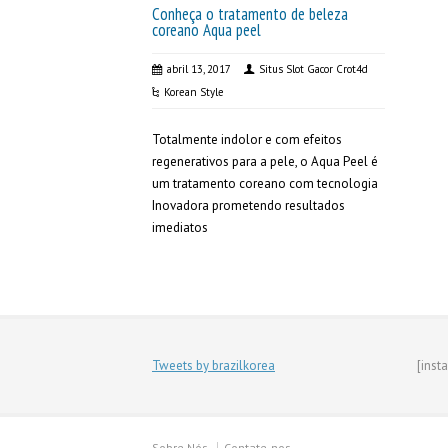
Conheça o tratamento de beleza
coreano Aqua peel
abril 13, 2017
Situs Slot Gacor Crot4d
Korean Style
Totalmente indolor e com efeitos
regenerativos para a pele, o Aqua Peel é
um tratamento coreano com tecnologia
Inovadora prometendo resultados
imediatos
Tweets by brazilkorea
[inst
Sobre Nós
Contate-nos