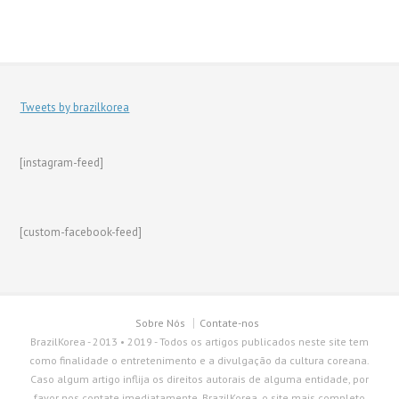
Tweets by brazilkorea
[instagram-feed]
[custom-facebook-feed]
Sobre Nós
Contate-nos
BrazilKorea - 2013 • 2019 - Todos os artigos publicados neste site tem
como finalidade o entretenimento e a divulgação da cultura coreana.
Caso algum artigo inflija os direitos autorais de alguma entidade, por
favor nos contate imediatamente. BrazilKorea, o site mais completo