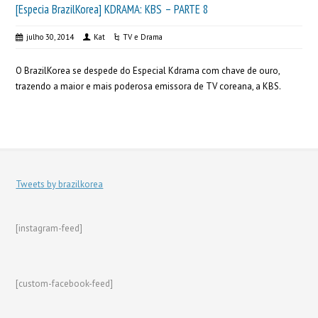
[Especia BrazilKorea] KDRAMA: KBS – PARTE 8
julho 30, 2014
Kat
TV e Drama
O BrazilKorea se despede do Especial Kdrama com chave de ouro,
trazendo a maior e mais poderosa emissora de TV coreana, a KBS.
Tweets by brazilkorea
[instagram-feed]
[custom-facebook-feed]