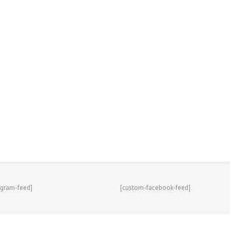
agram-feed]
[custom-facebook-feed]