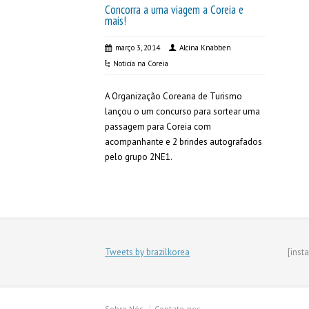
Concorra a uma viagem a Coreia e
mais!
março 3, 2014
Alcina Knabben
Noticia na Coreia
A Organização Coreana de Turismo
lançou o um concurso para sortear uma
passagem para Coreia com
acompanhante e 2 brindes autografados
pelo grupo 2NE1.
Tweets by brazilkorea
[inst
Sobre Nós
Contate-nos