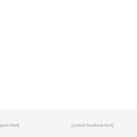
agram-feed]
[custom-facebook-feed]