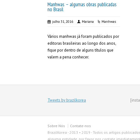
Manhwas – algumas obras publicadas
no Brasil
julho 31, 2016
Mariana
Manhwas
Vários manhwas já foram publicados por
editoras brasileiras ao longo dos anos,
fique por dentro de alguns títulos que
valem a pena conhecer.
Tweets by brazilkorea
[inst
Sobre Nós
Contate-nos
BrazilKorea - 2013 • 2019 - Todos os artigos publicado
alguma entidade, por favor nos contate imediatamente