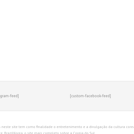
agram-feed]
[custom-facebook-feed]
s neste site tem como finalidade o entretenimento e a divulgação da cultura corean
. BrazilKorea, o site mais completo sobre a Coreia do Sul.