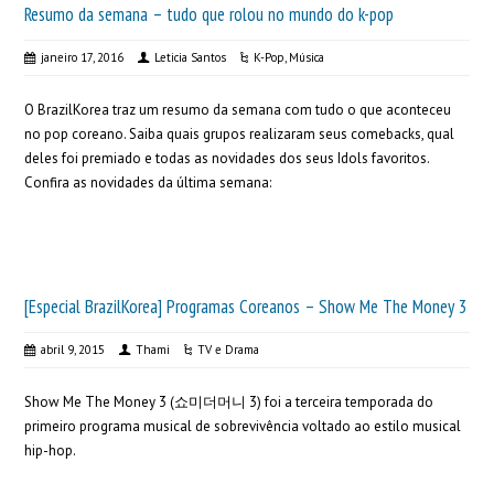
Resumo da semana – tudo que rolou no mundo do k-pop
janeiro 17, 2016
Leticia Santos
K-Pop
,
Música
O BrazilKorea traz um resumo da semana com tudo o que aconteceu
no pop coreano. Saiba quais grupos realizaram seus comebacks, qual
deles foi premiado e todas as novidades dos seus Idols favoritos.
Confira as novidades da última semana:
[Especial BrazilKorea] Programas Coreanos – Show Me The Money 3
abril 9, 2015
Thami
TV e Drama
Show Me The Money 3 (쇼미더머니 3) foi a terceira temporada do
primeiro programa musical de sobrevivência voltado ao estilo musical
hip-hop.