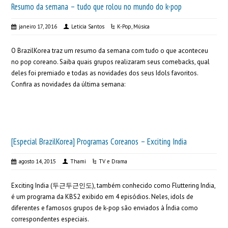
Resumo da semana – tudo que rolou no mundo do k-pop
janeiro 17, 2016
Leticia Santos
K-Pop
,
Música
O BrazilKorea traz um resumo da semana com tudo o que aconteceu
no pop coreano. Saiba quais grupos realizaram seus comebacks, qual
deles foi premiado e todas as novidades dos seus Idols favoritos.
Confira as novidades da última semana:
[Especial BrazilKorea] Programas Coreanos – Exciting India
agosto 14, 2015
Thami
TV e Drama
Exciting India (두근두근인도), também conhecido como Fluttering India,
é um programa da KBS2 exibido em 4 episódios. Neles, idols de
diferentes e famosos grupos de k-pop são enviados à Índia como
correspondentes especiais.