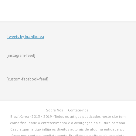
Tweets by brazilkorea
[instagram-feed]
[custom-facebook-feed]
Sobre Nós
Contate-nos
BrazilKorea - 2013 • 2019 - Todos os artigos publicados neste site tem
como finalidade o entretenimento e a divulgação da cultura coreana.
Caso algum artigo inflija os direitos autorais de alguma entidade, por
favor nos contate imediatamente. BrazilKorea, o site mais completo