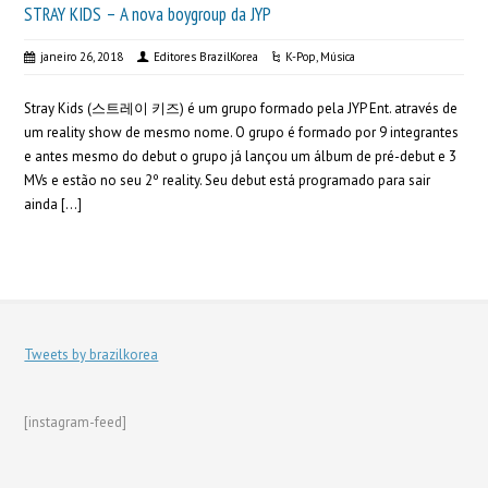
STRAY KIDS – A nova boygroup da JYP
janeiro 26, 2018
Editores BrazilKorea
K-Pop
,
Música
Stray Kids (스트레이 키즈) é um grupo formado pela JYP Ent. através de
um reality show de mesmo nome. O grupo é formado por 9 integrantes
e antes mesmo do debut o grupo já lançou um álbum de pré-debut e 3
MVs e estão no seu 2º reality. Seu debut está programado para sair
ainda […]
Tweets by brazilkorea
[instagram-feed]