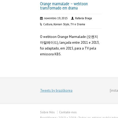
Orange marmalade – webtoon
transformado em drama
novembro 19, 2015
Rafaela Braga
Cultura
,
Korean Style
,
TV e Drama
O webtoon Orange Marmalade (오렌지
마말레이드), lançada entre 2011 e 2013,
foi adaptado, em 2015, para a TV pela
emissora KBS.
Tweets by brazilkorea
[inst
Sobre Nós
Contate-nos
BrazilKorea - 2013 • 2019 - Todos os artigos publicado