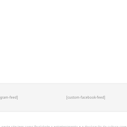
agram-feed]
[custom-facebook-feed]
s neste site tem como finalidade o entretenimento e a divulgação da cultura corean