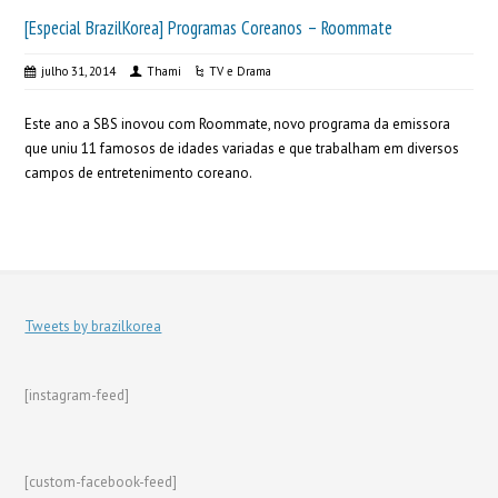
[Especial BrazilKorea] Programas Coreanos – Roommate
julho 31, 2014
Thami
TV e Drama
Este ano a SBS inovou com Roommate, novo programa da emissora
que uniu 11 famosos de idades variadas e que trabalham em diversos
campos de entretenimento coreano.
Tweets by brazilkorea
[instagram-feed]
[custom-facebook-feed]