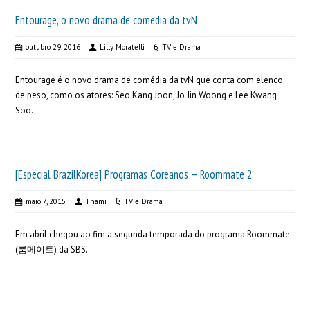
Entourage, o novo drama de comedia da tvN
outubro 29, 2016
Lilly Moratelli
TV e Drama
Entourage é o novo drama de comédia da tvN que conta com elenco
de peso, como os atores: Seo Kang Joon, Jo Jin Woong e Lee Kwang
Soo.
[Especial BrazilKorea] Programas Coreanos – Roommate 2
maio 7, 2015
Thami
TV e Drama
Em abril chegou ao fim a segunda temporada do programa Roommate
(룸메이트) da SBS.