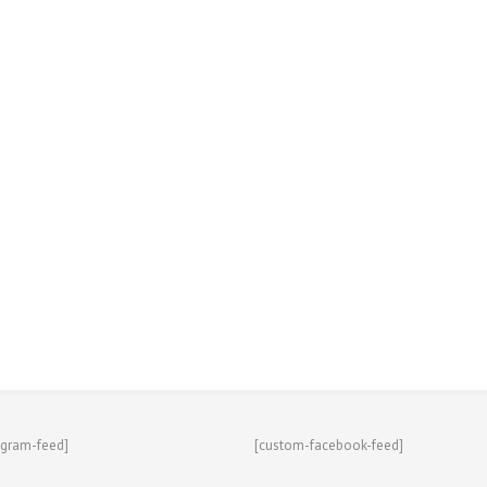
agram-feed]
[custom-facebook-feed]