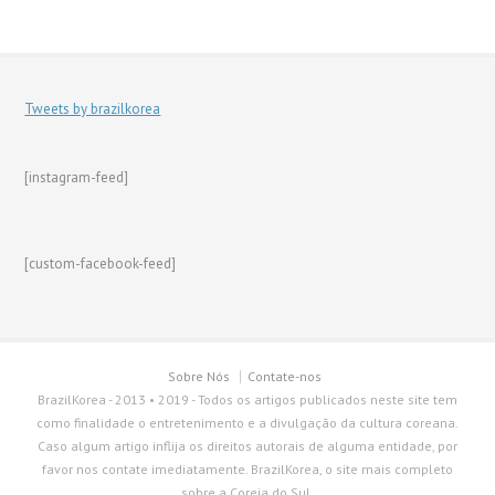
Tweets by brazilkorea
[instagram-feed]
[custom-facebook-feed]
Sobre Nós
Contate-nos
BrazilKorea - 2013 • 2019 - Todos os artigos publicados neste site tem
como finalidade o entretenimento e a divulgação da cultura coreana.
Caso algum artigo inflija os direitos autorais de alguma entidade, por
favor nos contate imediatamente. BrazilKorea, o site mais completo
sobre a Coreia do Sul.