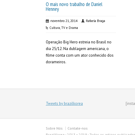
O mais novo trabalho de Daniel
Henney
novembro 21, 2014
Rafaela Braga
Cultura
,
TV e Drama
Operação Big Hero estreia no Brasil no
dia 25/12. Na dublagem americana, o
filme conta com um ator conhecido dos
dorameiros.
Tweets by brazilkorea
[inst
Sobre Nós
Contate-nos
BrazilKorea - 2013 • 2019 - Todos os artigos publicado