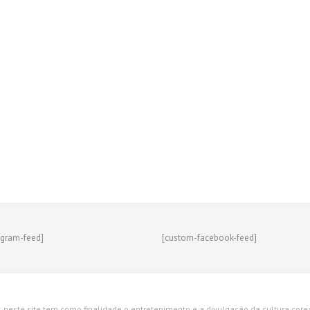
agram-feed]
[custom-facebook-feed]
s neste site tem como finalidade o entretenimento e a divulgação da cultura corean