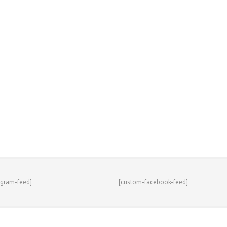
agram-feed]
[custom-facebook-feed]