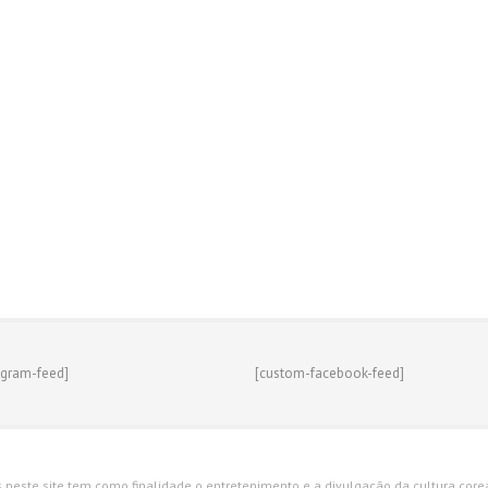
agram-feed]
[custom-facebook-feed]
s neste site tem como finalidade o entretenimento e a divulgação da cultura corean