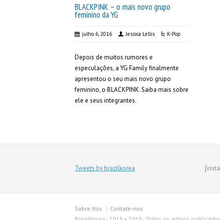
BLACKPINK – o mais novo grupo
feminino da YG
julho 6, 2016
Jessica Lellis
K-Pop
Depois de muitos rumores e
especulações, a YG Family finalmente
apresentou o seu mais novo grupo
feminino, o BLACKPINK. Saiba mais sobre
ele e seus integrantes.
Tweets by brazilkorea
[inst
Sobre Nós
Contate-nos
BrazilKorea - 2013 • 2019 - Todos os artigos publicado